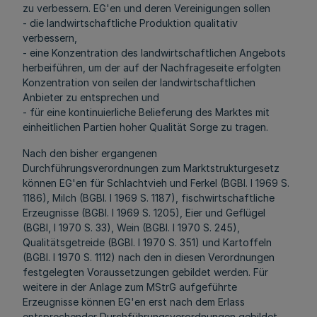
zu verbessern. EG'en und deren Vereinigungen sollen
- die landwirtschaftliche Produktion qualitativ
verbessern,
- eine Konzentration des landwirtschaftlichen Angebots
herbeiführen, um der auf der Nachfrageseite erfolgten
Konzentration von seilen der landwirtschaftlichen
Anbieter zu entsprechen und
- für eine kontinuierliche Belieferung des Marktes mit
einheitlichen Partien hoher Qualität Sorge zu tragen.
Nach den bisher ergangenen
Durchführungsverordnungen zum Marktstrukturgesetz
können EG'en für Schlachtvieh und Ferkel (BGBl. I 1969 S.
1186), Milch (BGBl. I 1969 S. 1187), fischwirtschaftliche
Erzeugnisse (BGBl. I 1969 S. 1205), Eier und Geflügel
(BGBl, I 1970 S. 33), Wein (BGBl. I 1970 S. 245),
Qualitätsgetreide (BGBl. I 1970 S. 351) und Kartoffeln
(BGBl. I 1970 S. 1112) nach den in diesen Verordnungen
festgelegten Voraussetzungen gebildet werden. Für
weitere in der Anlage zum MStrG aufgeführte
Erzeugnisse können EG'en erst nach dem Erlass
entsprechender Durchführungsverordnungen gebildet