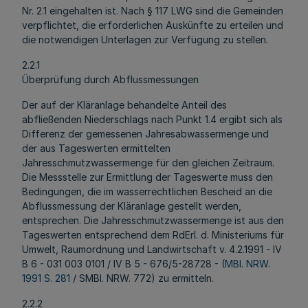
Nr. 2.1 eingehalten ist. Nach § 117 LWG sind die Gemeinden
verpflichtet, die erforderlichen Auskünfte zu erteilen und
die notwendigen Unterlagen zur Verfügung zu stellen.
2.2.1
Überprüfung durch Abflussmessungen
Der auf der Kläranlage behandelte Anteil des
abfließenden Niederschlags nach Punkt 1.4 ergibt sich als
Differenz der gemessenen Jahresabwassermenge und
der aus Tageswerten ermittelten
Jahresschmutzwassermenge für den gleichen Zeitraum.
Die Messstelle zur Ermittlung der Tageswerte muss den
Bedingungen, die im wasserrechtlichen Bescheid an die
Abflussmessung der Kläranlage gestellt werden,
entsprechen. Die Jahresschmutzwassermenge ist aus den
Tageswerten entsprechend dem RdErl. d. Ministeriums für
Umwelt, Raumordnung und Landwirtschaft v. 4.2.1991 - IV
B 6 - 031 003 0101 / IV B 5 - 676/5-28728 - (
MBl. NRW.
1991 S. 281
/ SMBl. NRW. 772) zu ermitteln.
2.2.2