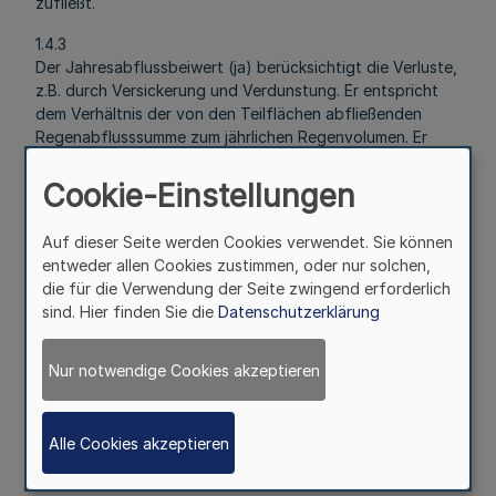
zufließt.
1.4.3
Der Jahresabflussbeiwert (ja) berücksichtigt die Verluste,
z.B. durch Versickerung und Verdunstung. Er entspricht
dem Verhältnis der von den Teilflächen abfließenden
Regenabflusssumme zum jährlichen Regenvolumen. Er
wird durch Schätzung für die einzelnen Teilflächen mit
gleichem Verlust ermittelt.
Cookie-Einstellungen
1.4.4
Auf dieser Seite werden Cookies verwendet. Sie können
Der gesamte in der Kanalisation abfließende Niederschlag
entweder allen Cookies zustimmen, oder nur solchen,
ergibt sich aus der Summe der von den Einzelflächen
die für die Verwendung der Seite zwingend erforderlich
abfließenden Niederschläge. Der von jeder Einzelfläche
sind. Hier finden Sie die
Datenschutzerklärung
abfließende Niederschlag errechnet sich nach folgender
Formel: (
siehe Anhang
)
Nur notwendige Cookies akzeptieren
2
Behandlung des abfließenden Niederschlags
Alle Cookies akzeptieren
2.1
Anforderung