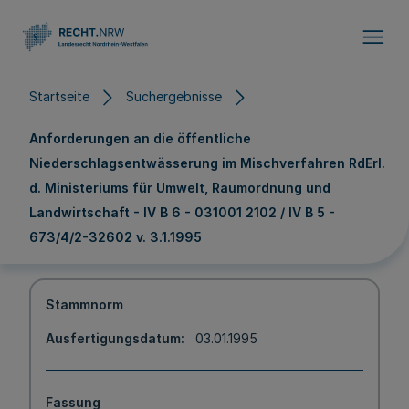
Direkt zum Inhalt
Startseite
Suchergebnisse
Anforderungen an die öffentliche
Niederschlagsentwässerung im Mischverfahren RdErl.
d. Ministeriums für Umwelt, Raumordnung und
Landwirtschaft - IV B 6 - 031001 2102 / IV B 5 -
673/4/2-32602 v. 3.1.1995
Stammnorm
Ausfertigungsdatum
03.01.1995
Fassung