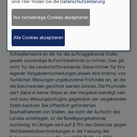
sind. Hier finden Sie die
Datenschutzerklärung
- 101_13_30 -
und des Ministeriums des Innern - 55-22.04.02 -
Nur notwendige Cookies akzeptieren
Vom 27. März 2018
VOB/A-Beschwerden gegen öffentliche Auftraggeber,
Alle Cookies akzeptieren
die der Fach- oder Rechtsaufsicht des Landes
unterstehen, sind bei Aufträgen unterhalb der EU-
Schwellenwerte an die für die auftraggebende Stelle
jeweils zuständige Aufsichtsbehörde zu richten. Dies gilt
nicht für die Landschaftsverbände. Diese richten für ihre
eigenen Vergabeentscheidungen jeweils eine interne, von
fachlichen Weisungen ungebundene Prüfstelle ein, an die
die Beschwerden gerichtet werden können. Die Prüfstelle
darf dabei in keiner Weise an den Vergaben beteiligt sein
und muss Weisungsbefugnis gegenüber der vergebenden
Stelle besitzen. Bei öffentlich geförderten
Baumaßnahmen von Stellen, die nicht der Aufsicht des
Landes unterliegen, ist die Bewilligungsbehörde
zuständig. Im Übrigen wird auf § 155 des Gesetzes gegen
Wettbewerbsbeschränkungen in der Fassung der