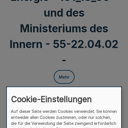
und des
Ministeriums des
Innern - 55-22.04.02
-
Mehr
Anlaufstelle für VOB-Beschwerden
Cookie-Einstellungen
Gemeinsamer Runderlass des Ministeriums für Heimat,
Kommunales, Bau und Gleichstellung,
Auf dieser Seite werden Cookies verwendet. Sie können
- 304 - 48.07.02/06 - 217/18 -
entweder allen Cookies zustimmen, oder nur solchen,
des Ministeriums für Wirtschaft, Innovation,
die für die Verwendung der Seite zwingend erforderlich
Digitalisierung und Energie