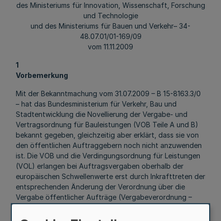
des Ministeriums für Innovation, Wissenschaft, Forschung
und Technologie
und des Ministeriums für Bauen und Verkehr– 34-
48.07.01/01-169/09
vom 11.11.2009
1
Vorbemerkung
Mit der Bekanntmachung vom 31.07.2009 – B 15-8163.3/0
– hat das Bundesministerium für Verkehr, Bau und
Stadtentwicklung die Novellierung der Vergabe- und
Vertragsordnung für Bauleistungen (VOB Teile A und B)
bekannt gegeben, gleichzeitig aber erklärt, dass sie von
den öffentlichen Auftraggebern noch nicht anzuwenden
ist. Die VOB und die Verdingungsordnung für Leistungen
(VOL) erlangen bei Auftragsvergaben oberhalb der
europäischen Schwellenwerte erst durch Inkrafttreten der
entsprechenden Änderung der Verordnung über die
Vergabe öffentlicher Aufträge (Vergabeverordnung –
VgV) Geltung. Um eine einheitliche Anwendung der VOB
und VOL bei unter- und oberschwelligen