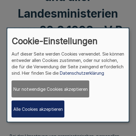
Landesministerien
vom 22.8.1998 - V B
Cookie-Einstellungen
1/51-70.00
Auf dieser Seite werden Cookies verwendet. Sie können
entweder allen Cookies zustimmen, oder nur solchen,
Mehr
die für die Verwendung der Seite zwingend erforderlich
sind. Hier finden Sie die
Datenschutzerklärung
Anwendung des IT-Grundschutzhandbuches
- Maßnahmenempfehlungen für den mittleren
Nur notwendige Cookies akzeptieren
Schutzbedarf -
(IT-Grundschutzhandbuch)
RdErl. d. Ministeriums für
Inneres und Justiz
zugleich im Namen des
Alle Cookies akzeptieren
Ministerpräsidenten
und aller Landesministerien
vom 22.8.1998 -
V B 1/51-70.00