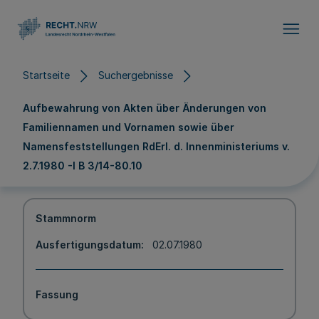
Direkt zum Inhalt
Startseite
Suchergebnisse
Aufbewahrung von Akten über Änderungen von
Familiennamen und Vornamen sowie über
Namensfeststellungen RdErl. d. Innenministeriums v.
2.7.1980 -I B 3/14-80.10
Stammnorm
Ausfertigungsdatum
02.07.1980
Fassung