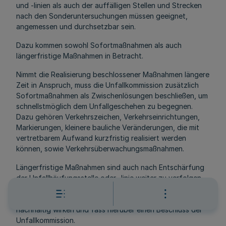
und -linien als auch der auffälligen Stellen und Strecken
nach den Sonderuntersuchungen müssen geeignet,
angemessen und durchsetzbar sein.
Dazu kommen sowohl Sofortmaßnahmen als auch
längerfristige Maßnahmen in Betracht.
Nimmt die Realisierung beschlossener Maßnahmen längere
Zeit in Anspruch, muss die Unfallkommission zusätzlich
Sofortmaßnahmen als Zwischenlösungen beschließen, um
schnellstmöglich dem Unfallgeschehen zu begegnen.
Dazu gehören Verkehrszeichen, Verkehrseinrichtungen,
Markierungen, kleinere bauliche Veränderungen, die mit
vertretbarem Aufwand kurzfristig realisiert werden
können, sowie Verkehrsüberwachungsmaßnahmen.
Längerfristige Maßnahmen sind auch nach Entschärfung
der Unfallhäufungsstelle oder -linie weiter zu verfolgen,
es sei denn, die Unfallkommission stellt gemeinsam fest,
dass die umgesetzten Sofortmaßnahmen bereits
nachhaltig wirken und fass hierüber einen Beschluss der
Unfallkommission.