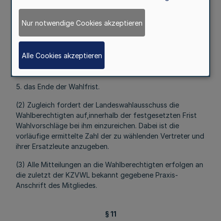
Angabe der Geschäftsstunden der KZVWL und unter
Hinweis auf die §§ 11 bis 15 der Wahlordnung,
Nur notwendige Cookies akzeptieren
3. die Frist für die Einlegung von Einsprüchen gegen die
Unrichtigkeit oder Unvollständigkeit des
Wählerverzeichnisses,
Alle Cookies akzeptieren
4. die Frist für die Anmeldung zur Wahl,
5. das Ende der Wahlfrist.
(2) Zugleich fordert der Landeswahlausschuss die
Wahlberechtigten auf,innerhalb der festgesetzten Frist
Wahlvorschläge bei ihm einzureichen. Dabei ist die
vorläufige ermittelte Zahl der zu wählenden Vertreter und
ihrer Ersatzleute anzugeben.
(3) Alle Mitteilungen an die Wahlberechtigten erfolgen an
die zuletzt der KZVWL bekannt gegebene Praxis-
Anschrift des Mitgliedes.
§ 11