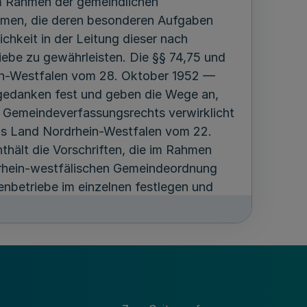
m Rahmen der gemeindlichen
umen, die deren besonderen Aufgaben
ichkeit in der Leitung dieser nach
iebe zu gewährleisten. Die §§ 74,75 und
in-Westfalen vom 28. Oktober 1952 —
gedanken fest und geben die Wege an,
 Gemeindeverfassungsrechts verwirklicht
das Land Nordrhein-Westfalen vom 22.
hält die Vorschriften, die im Rahmen
hein-westfälischen Gemeindeordnung
enbetriebe im einzelnen festlegen und
nsverwaltung und die Rechnungslegung
rordnung sind die seitherigen
npassung an das heute geltende
ch und der Reihenfolge nach beibehalten