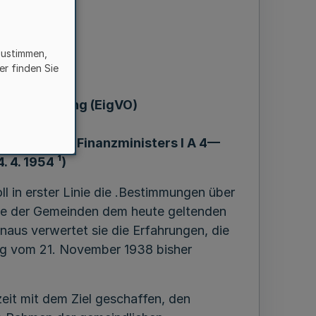
zustimmen,
er finden Sie
ebsverordnung (EigVO)
—333/54 u. d. Finanzministers I A 4—
. 4. 1954 ¹)
l in erster Linie die .Bestimmungen über
ebe der Gemeinden dem heute geltenden
aus verwertet sie die Erfahrungen, die
ng vom 21. November 1938 bisher
eit mit dem Ziel geschaffen, den