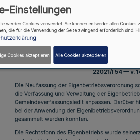
e-Einstellungen
6411
ite werden Cookies verwendet. Sie können entweder allen Cookies 
14.4.54(1)
hen, die für die Verwendung der Seite zwingend erforderlich sind. Hi
hutzerklärung
Ausführung der Eigenbetri
ige Cookies akzeptieren
Alle Cookies akzeptieren
Gem. RdErl. d. Innenministers III B 5/701
22021/I 54 — v. 14
Die Neufassung der Eigenbetriebsverordnung sol
die Verfassung und Verwaltung der Eigenbetri
Gemeindeverfassungsiedit anpassen. Darüber hin
bei der Anwendung der Eigenibetriebsverordnu
gesammelt werden konnten.
Die Rechtsfonn des Eigenbetriebs wurde seinerz