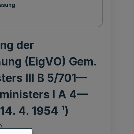
ssung
ng der
nung (EigVO) Gem.
ters III B 5/701—
ministers I A 4—
14. 4. 1954 ¹)