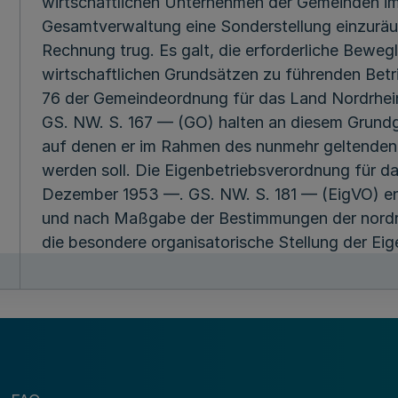
wirtschaftlichen Unternehmen der Gemeinden i
Gesamtverwaltung eine Sonderstellung einzurä
Rechnung trug. Es galt, die erforderliche Bewegl
wirtschaftlichen Grundsätzen zu führenden Betr
76 der Gemeindeordnung für das Land Nordrhe
GS. NW. S. 167 — (GO) halten an diesem Grund
auf denen er im Rahmen des nunmehr geltenden
werden soll. Die Eigenbetriebsverordnung für 
Dezember 1953 —. GS. NW. S. 181 — (EigVO) ent
und nach Maßgabe der Bestimmungen der nordr
die besondere organisatorische Stellung der Eig
wie bisher ihre Haushaltsführung, die Vermöge
ordnen. Bei der Neufassung der Eigenbetriebsve
Vorschriften, soweit dies im Hinblick auf die A
Gemeindeverfassungsrecht möglich war, inhaltli
worden.