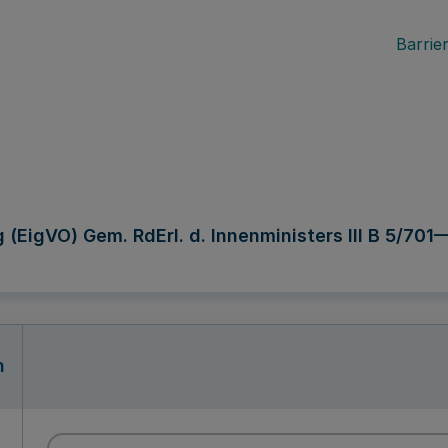
Barrier
EigVO) Gem. RdErl. d. Innenministers III B 5/701—
n