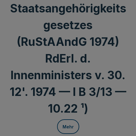
Staatsangehörigkeits
gesetzes
(RuStAAndG 1974)
RdErl. d.
Innenministers v. 30.
12'. 1974 — I B 3/13 —
10.22 ¹)
Mehr