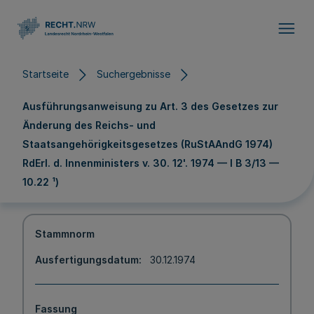
Direkt zum Inhalt
Startseite
Suchergebnisse
Ausführungsanweisung zu Art. 3 des Gesetzes zur
Änderung des Reichs- und
Staatsangehörigkeitsgesetzes (RuStAAndG 1974)
RdErl. d. Innenministers v. 30. 12'. 1974 — I B 3/13 —
10.22 ¹)
Stammnorm
Ausfertigungsdatum
30.12.1974
Fassung