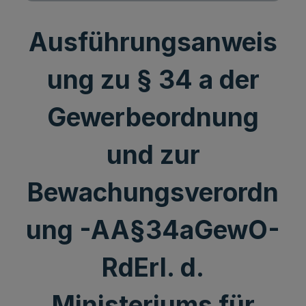
Ausführungsanweis
ung zu § 34 a der
Gewerbeordnung
und zur
Bewachungsverordn
ung -AA§34aGewO-
RdErl. d.
Ministeriums für