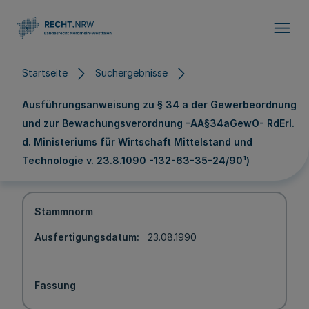
Direkt zum Inhalt
Startseite
Suchergebnisse
Ausführungsanweisung zu § 34 a der Gewerbeordnung
und zur Bewachungsverordnung -AA§34aGewO- RdErl.
d. Ministeriums für Wirtschaft Mittelstand und
Technologie v. 23.8.1090 -132-63-35-24/90¹)
Stammnorm
Ausfertigungsdatum
23.08.1990
Fassung