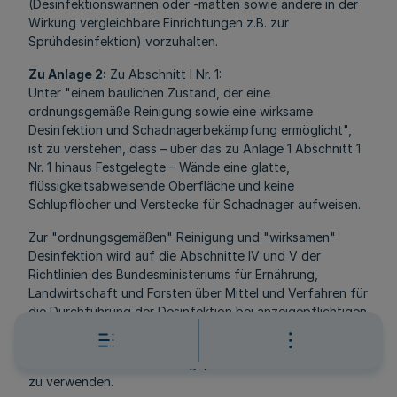
(Desinfektionswannen oder -matten sowie andere in der
Wirkung vergleichbare Einrichtungen z.B. zur
Sprühdesinfektion) vorzuhalten.
Zu Anlage 2:
Zu Abschnitt I Nr. 1:
Unter "einem baulichen Zustand, der eine
ordnungsgemäße Reinigung sowie eine wirksame
Desinfektion und Schadnagerbekämpfung ermöglicht",
ist zu verstehen, dass – über das zu Anlage 1 Abschnitt 1
Nr. 1 hinaus Festgelegte – Wände eine glatte,
flüssigkeitsabweisende Oberfläche und keine
Schlupflöcher und Verstecke für Schadnager aufweisen.
Zur "ordnungsgemäßen" Reinigung und "wirksamen"
Desinfektion wird auf die Abschnitte IV und V der
Richtlinien des Bundesministeriums für Ernährung,
Landwirtschaft und Forsten über Mittel und Verfahren für
die Durchführung der Desinfektion bei anzeigepflichtigen
Tierseuchen (Geißler-Rojahn-Stein, B 1.1 b) verwiesen.
Zur Desinfektion sind DVG-geprüfte Desinfektionsmittel
zu verwenden.