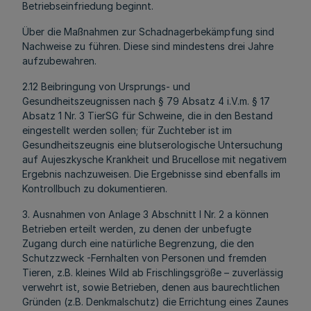
Betriebseinfriedung beginnt.
Über die Maßnahmen zur Schadnagerbekämpfung sind
Nachweise zu führen. Diese sind mindestens drei Jahre
aufzubewahren.
2.12 Beibringung von Ursprungs- und
Gesundheitszeugnissen nach § 79 Absatz 4 i.V.m. § 17
Absatz 1 Nr. 3 TierSG für Schweine, die in den Bestand
eingestellt werden sollen; für Zuchteber ist im
Gesundheitszeugnis eine blutserologische Untersuchung
auf Aujeszkysche Krankheit und Brucellose mit negativem
Ergebnis nachzuweisen. Die Ergebnisse sind ebenfalls im
Kontrollbuch zu dokumentieren.
3. Ausnahmen von Anlage 3 Abschnitt I Nr. 2 a können
Betrieben erteilt werden, zu denen der unbefugte
Zugang durch eine natürliche Begrenzung, die den
Schutzzweck -Fernhalten von Personen und fremden
Tieren, z.B. kleines Wild ab Frischlingsgröße – zuverlässig
verwehrt ist, sowie Betrieben, denen aus baurechtlichen
Gründen (z.B. Denkmalschutz) die Errichtung eines Zaunes