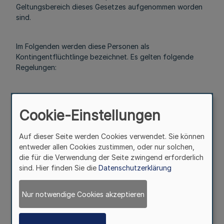
Geltungsbereich dieses Gesetzes aufgenommen worden
sind.
Im Folgenden werden diese Personen als
Kontingentflüchtlinge bezeichnet. Es gelten folgende
Regelungen:
1.
Bereits die deutsche Auslandsvertretung wird vor der
Cookie-Einstellungen
Einreise des betreffenden Ausländers in dessen Pass
oder Passersatz kenntlich machen, dass die Aufnahme als
Auf dieser Seite werden Cookies verwendet. Sie können
Kontingentflüchtling vorgesehen ist.
entweder allen Cookies zustimmen, oder nur solchen,
2.
die für die Verwendung der Seite zwingend erforderlich
Nach der Einreise und Aufnahme im Bundesgebiet ist
sind. Hier finden Sie die
Datenschutzerklärung
folgender Stempelabdruck in den Internationalen
Reiseausweis einzutragen:
Nur notwendige Cookies akzeptieren
Der Ausweisinhaber hat die Rechtsstellung nach § l des
Gesetzes über Maßnahmen für im Rahmen humanitärer