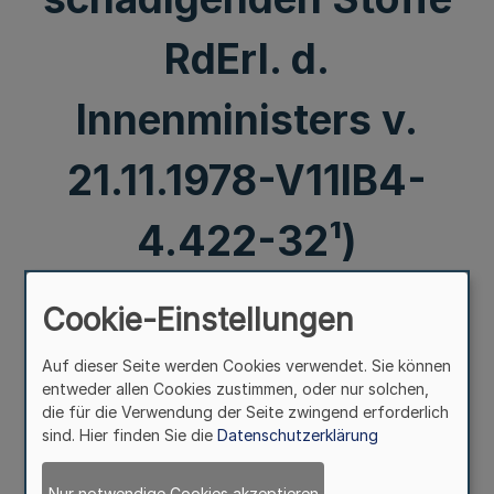
RdErl. d.
Innenministers v.
21.11.1978-V11IB4-
4.422-32¹)
Mehr
Cookie-Einstellungen
133. Ergänzung - SMB1. NW. - (Stand 1. 9.1979 - MB1. NW.
Auf dieser Seite werden Cookies verwendet. Sie können
Nr. 74 einschl.)
entweder allen Cookies zustimmen, oder nur solchen,
die für die Verwendung der Seite zwingend erforderlich
21.11.78(1)
sind. Hier finden Sie die
Datenschutzerklärung
Ausstattung der Feuerwehren
Nur notwendige Cookies akzeptieren