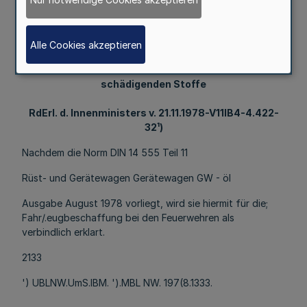
für die Bekämpfung von Mineralöl-Unfällen
Alle Cookies akzeptieren
und für die Beseitigung anderer grundwasser-
schädigenden Stoffe
RdErl. d. Innenministers v. 21.11.1978-V11IB4-4.422-
32¹)
Nachdem die Norm DIN 14 555 Teil 11
Rüst- und Gerätewagen Gerätewagen GW - öl
Ausgabe August 1978 vorliegt, wird sie hiermit für die;
Fahr/.eugbeschaffung bei den Feuerwehren als
verbindlich erklart.
2133
') UBLNW.UmS.lBM. ').MBL NW. 197(8.1333.