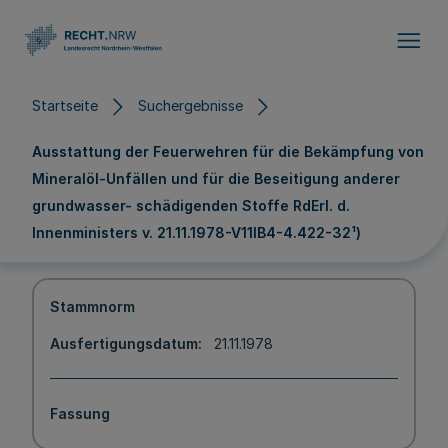
Direkt zum Inhalt
Startseite
Suchergebnisse
Ausstattung der Feuerwehren für die Bekämpfung von
Mineralöl-Unfällen und für die Beseitigung anderer
grundwasser- schädigenden Stoffe RdErl. d.
Innenministers v. 21.11.1978-V11IB4-4.422-32¹)
Stammnorm
Ausfertigungsdatum
21.11.1978
Fassung