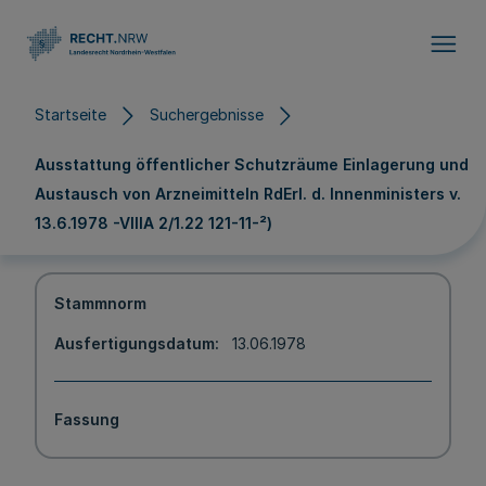
Direkt zum Inhalt
Startseite
Suchergebnisse
Ausstattung öffentlicher Schutzräume Einlagerung und
Austausch von Arzneimitteln RdErl. d. Innenministers v.
13.6.1978 -VIIIA 2/1.22 121-11-²)
Stammnorm
Ausfertigungsdatum
13.06.1978
Fassung