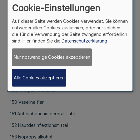
Ausstattung von Großschutzräumen mit
Cookie-Einstellungen
Einrichtungsgegenständen und Geräten (Zubehör) -
Fassung Juni 1972 -(BAnz. v. 18. 8. 1972, S. 1) sind u. a.
Auf dieser Seite werden Cookies verwendet. Sie können
auch Arzneimittel einzulagern, und zwar
entweder allen Cookies zustimmen, oder nur solchen,
lfd. Nr.
die für die Verwendung der Seite zwingend erforderlich
sind. Hier finden Sie die
Datenschutzerklärung
145 Novadral-retard Tabl.
146 Antineuralgie Tabl. c.cod.
Nur notwendige Cookies akzeptieren
147 Abführtabletten
Alle Cookies akzeptieren
148 Valdispert
149 • Augen-Borsalbe
150 Vaseline flar
151 Antidiabeticum peroral Tabl.
152 Hautdesinfektionsmittel
153 Isopropylalkohol