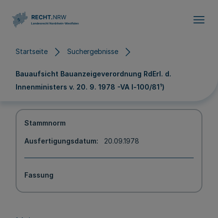
Direkt zum Inhalt
Startseite
Suchergebnisse
Bauaufsicht Bauanzeigeverordnung RdErl. d.
Innenministers v. 20. 9. 1978 -VA l-100/81¹)
Stammnorm
Ausfertigungsdatum
20.09.1978
Fassung