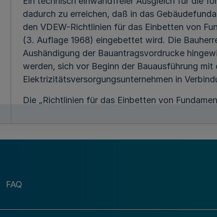
Ein technisch einwandfreier Ausgleich für die for
dadurch zu erreichen, daß in das Gebäudefunda
den VDEW-Richtlinien für das Einbetten von F
(3. Auflage 1968) eingebettet wird. Die Bauherre
Aushändigung der Bauantragsvordrucke hingewi
werden, sich vor Beginn der Bauausführung mit
Elektrizitätsversorgungsunternehmen in Verbind
Die „Richtlinien für das Einbetten von Fundam
der Verlags- und Wirtschaftsgesellschaft der El
Frankfurt am Main, Stresemannallee 23, erschie
Richtlinien ist als HEA-Merkblatt M 5.2 -Fundam
für Elektrizitätsanwendung e. V., 6 Frankfurt a
23239
FAQ
L hierzu auch die .Ausführungsverordnung zum G
1*70 (BGBL I ItIO S. 881).