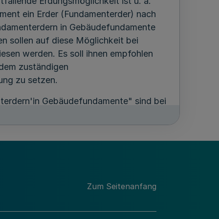
tfallende Erdungsmöglichkeit ist u. a.
ment ein Erder (Fundamenterder) nach
undamenterdern in Gebäudefundamente
n sollen auf diese Möglichkeit bei
esen werden. Es soll ihnen empfohlen
 dem zuständigen
ung zu setzen.
enterdern'in Gebäudefundamente" sind bei
ektrizitätswerke m. b. H. (VDEW), 6
nen; eine gekürzte Fassung dieser
enterder - bei der Hauptberatungsstelle
m Main, Am Hauptbahnhof 12, erhältlich.
Zum Seitenanfang
esetz über Einheiten im n' vom 28. Juni