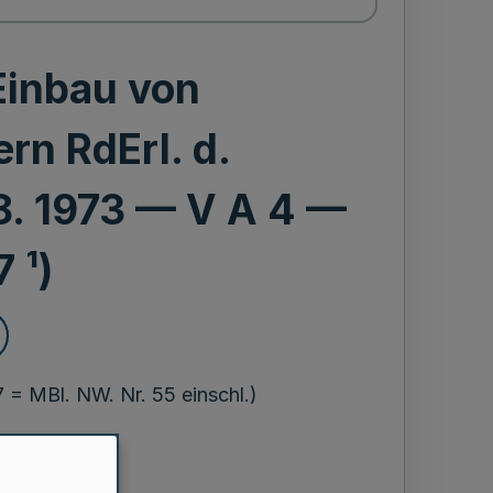
Einbau von
n RdErl. d.
 8. 1973 — V A 4 —
 ¹)
 = MBl. NW. Nr. 55 einschl.)