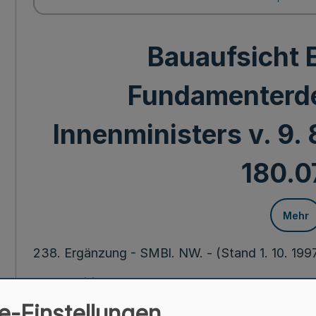
Bauaufsicht 
Fundamenterder
Innenministers v. 9.
180.07
Mehr
238. Ergänzung - SMBl. NW. - (Stand 1. 10. 1997
9. 8. 73 (1)
e-Einstellungen