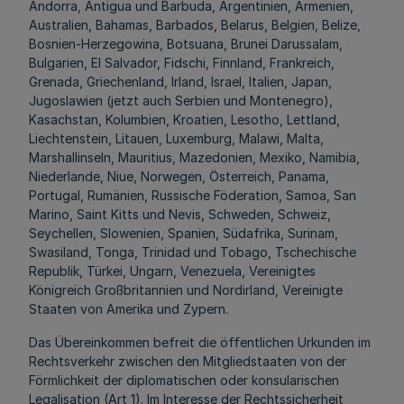
Andorra, Antigua und Barbuda, Argentinien, Armenien,
Australien, Bahamas, Barbados, Belarus, Belgien, Belize,
Bosnien-Herzegowina, Botsuana, Brunei Darussalam,
Bulgarien, El Salvador, Fidschi, Finnland, Frankreich,
Grenada, Griechenland, Irland, Israel, Italien, Japan,
Jugoslawien (jetzt auch Serbien und Montenegro),
Kasachstan, Kolumbien, Kroatien, Lesotho, Lettland,
Liechtenstein, Litauen, Luxemburg, Malawi, Malta,
Marshallinseln, Mauritius, Mazedonien, Mexiko, Namibia,
Niederlande, Niue, Norwegen, Österreich, Panama,
Portugal, Rumänien, Russische Föderation, Samoa, San
Marino, Saint Kitts und Nevis, Schweden, Schweiz,
Seychellen, Slowenien, Spanien, Südafrika, Surinam,
Swasiland, Tonga, Trinidad und Tobago, Tschechische
Republik, Türkei, Ungarn, Venezuela, Vereinigtes
Königreich Großbritannien und Nordirland, Vereinigte
Staaten von Amerika und Zypern.
Das Übereinkommen befreit die öffentlichen Urkunden im
Rechtsverkehr zwischen den Mitgliedstaaten von der
Förmlichkeit der diplomatischen oder konsularischen
Legalisation (Art 1). Im Interesse der Rechtssicherheit