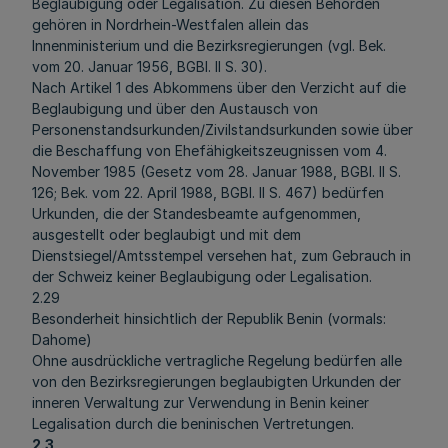
Beglaubigung oder Legalisation. Zu diesen Behörden
gehören in Nordrhein-Westfalen allein das
Innenministerium und die Bezirksregierungen (vgl. Bek.
vom 20. Januar 1956, BGBl. II S. 30).
Nach Artikel 1 des Abkommens über den Verzicht auf die
Beglaubigung und über den Austausch von
Personenstandsurkunden/Zivilstandsurkunden sowie über
die Beschaffung von Ehefähigkeitszeugnissen vom 4.
November 1985 (Gesetz vom 28. Januar 1988, BGBl. II S.
126; Bek. vom 22. April 1988, BGBl. II S. 467) bedürfen
Urkunden, die der Standesbeamte aufgenommen,
ausgestellt oder beglaubigt und mit dem
Dienstsiegel/Amtsstempel versehen hat, zum Gebrauch in
der Schweiz keiner Beglaubigung oder Legalisation.
2.29
Besonderheit hinsichtlich der Republik Benin (vormals:
Dahome)
Ohne ausdrückliche vertragliche Regelung bedürfen alle
von den Bezirksregierungen beglaubigten Urkunden der
inneren Verwaltung zur Verwendung in Benin keiner
Legalisation durch die beninischen Vertretungen.
2.3