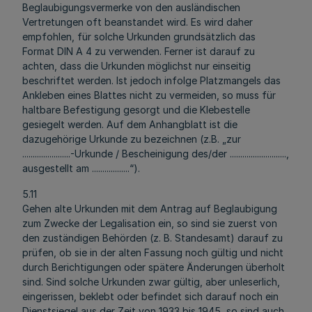
Beglaubigungsvermerke von den ausländischen
Vertretungen oft beanstandet wird. Es wird daher
empfohlen, für solche Urkunden grundsätzlich das
Format DIN A 4 zu verwenden. Ferner ist darauf zu
achten, dass die Urkunden möglichst nur einseitig
beschriftet werden. Ist jedoch infolge Platzmangels das
Ankleben eines Blattes nicht zu vermeiden, so muss für
haltbare Befestigung gesorgt und die Klebestelle
gesiegelt werden. Auf dem Anhangblatt ist die
dazugehörige Urkunde zu bezeichnen (z.B. „zur
.......................-Urkunde / Bescheinigung des/der ...........................,
ausgestellt am ..................“).
5.11
Gehen alte Urkunden mit dem Antrag auf Beglaubigung
zum Zwecke der Legalisation ein, so sind sie zuerst von
den zuständigen Behörden (z. B. Standesamt) darauf zu
prüfen, ob sie in der alten Fassung noch gültig und nicht
durch Berichtigungen oder spätere Änderungen überholt
sind. Sind solche Urkunden zwar gültig, aber unleserlich,
eingerissen, beklebt oder befindet sich darauf noch ein
Dienstsiegel aus der Zeit von 1933 bis 1945, so sind auch