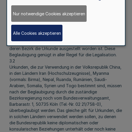
Antillen), Norwegen, Österreich, Polen, Portugal,
Schweden, Schweiz, Spanien, Türkei und Zypern.
Nur notwendige Cookies akzeptieren
3
Zuständigkeit für die Beglaubigung
3.1
Alle Cookies akzeptieren
Für die Beglaubigung mit Ausnahme der gerichtlichen und
notariellen Urkunden ist die Bezirksregierung zuständig, in
deren Bezirk die Urkunde ausgestellt worden ist. Diese
Beglaubigung genügt in aller Regel für die Legalisation.
3.2
Urkunden, die zur Verwendung in der Volksrepublik China,
in den Ländern Iran (Hochschulzeugnisse), Myanma
(vormals: Birma), Nepal, Ruanda, Rumänien, Saudi-
Arabien, Somalia, Syrien und Togo bestimmt sind, müssen
nach der Beglaubigung durch die zuständige
Bezirksregierung noch vom Bundesverwaltungsamt,
Barbarastr. 1, 50735 Köln (Tel.-Nr. 02 21/758-0),
überbeglaubigt werden. Das gleiche gilt für Urkunden, die
in solchen Ländern verwendet werden sollen, zu denen
die Bundesrepublik keine diplomatischen oder
konsularischen Beziehungen unterhält oder noch keine