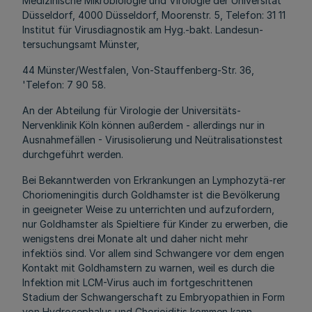
Medizinische Mikrobiologie und Virologie der Universität
Düsseldorf, 4000 Düsseldorf, Moorenstr. 5, Telefon: 31 11
Institut für Virusdiagnostik am Hyg.-bakt. Landesun-
tersuchungsamt Münster,
44 Münster/Westfalen, Von-Stauffenberg-Str. 36,
'Telefon: 7 90 58.
An der Abteilung für Virologie der Universitäts-
Nervenklinik Köln können außerdem - allerdings nur in
Ausnahmefällen - Virusisolierung und Neütralisationstest
durchgeführt werden.
Bei Bekanntwerden von Erkrankungen an Lymphozytä-rer
Choriomeningitis durch Goldhamster ist die Bevölkerung
in geeigneter Weise zu unterrichten und aufzufordern,
nur Goldhamster als Spieltiere für Kinder zu erwerben, die
wenigstens drei Monate alt und daher nicht mehr
infektiös sind. Vor allem sind Schwangere vor dem engen
Kontakt mit Goldhamstern zu warnen, weil es durch die
Infektion mit LCM-Virus auch im fortgeschrittenen
Stadium der Schwangerschaft zu Embryopathien in Form
von Hydrocephalus und Chorioiditis kommen kann.