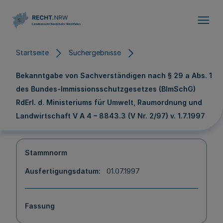
Direkt zum Inhalt
Startseite
Suchergebnisse
Bekanntgabe von Sachverständigen nach § 29 a Abs. 1
des Bundes-Immissionsschutzgesetzes (BImSchG)
RdErl. d. Ministeriums für Umwelt, Raumordnung und
Landwirtschaft V A 4 – 8843.3 (V Nr. 2/97) v. 1.7.1997
Stammnorm
Ausfertigungsdatum
01.07.1997
Fassung