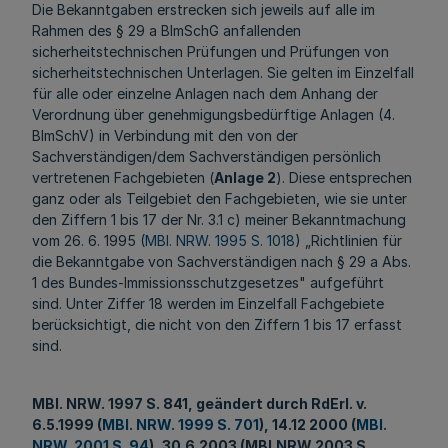
Die Bekanntgaben erstrecken sich jeweils auf alle im
Rahmen des § 29 a BImSchG anfallenden
sicherheitstechnischen Prüfungen und Prüfungen von
sicherheitstechnischen Unterlagen. Sie gelten im Einzelfall
für alle oder einzelne Anlagen nach dem Anhang der
Verordnung über genehmigungsbedürftige Anlagen (4.
BImSchV) in Verbindung mit den von der
Sachverständigen/dem Sachverständigen persönlich
vertretenen Fachgebieten (
Anlage 2
). Diese entsprechen
ganz oder als Teilgebiet den Fachgebieten, wie sie unter
den Ziffern 1 bis 17 der Nr. 3.1 c) meiner Bekanntmachung
vom 26. 6. 1995 (
MBl. NRW. 1995 S. 1018
) „Richtlinien für
die Bekanntgabe von Sachverständigen nach § 29 a Abs.
1 des Bundes-Immissionsschutzgesetzes" aufgeführt
sind. Unter Ziffer 18 werden im Einzelfall Fachgebiete
berücksichtigt, die nicht von den Ziffern 1 bis 17 erfasst
sind.
MBl. NRW. 1997 S. 841, geändert durch RdErl. v.
6.5.1999 (
MBl. NRW. 1999 S. 701
), 14.12 2000 (
MBl.
NRW. 2001 S. 94
), 30.6.2003 (MBl.NRW.2003 S.