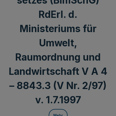
setzes (BImSchG)
RdErl. d.
Ministeriums für
Umwelt,
Raumordnung und
Landwirtschaft V A 4
– 8843.3 (V Nr. 2/97)
v. 1.7.1997
Mehr