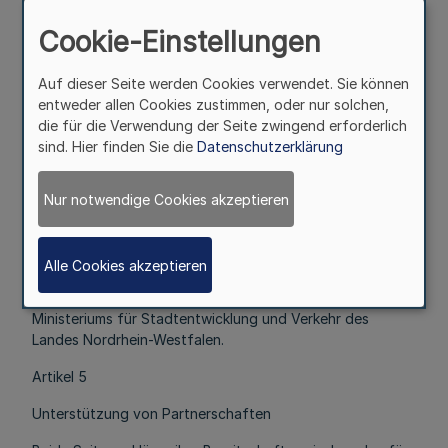
Personennahverkehrs (ÖPNV) sowie bei Rechts- und
Cookie-Einstellungen
Verwaltungsangelegenheiten und Fragen der Förderung
des ÖPNV.
Auf dieser Seite werden Cookies verwendet. Sie können
4. Beratung im Zusammenhang mit der Erstellung von
entweder allen Cookies zustimmen, oder nur solchen,
Verkehrswegeplänen/Bedarfsplänen sowie bei der
die für die Verwendung der Seite zwingend erforderlich
Aufstellung von Sanierungsprogrammen für Schiene und
sind. Hier finden Sie die
Datenschutzerklärung
Straße.
5. Beratung bei der Durchführung von
Nur notwendige Cookies akzeptieren
Anhörungsverfahren nach Aufstellung der Planunterlagen
für Straßen durch das fachlich zuständige Dezernat bei
den Regierungspräsidenten des Landes Nordrhein-
Alle Cookies akzeptieren
Westfalen und Hilfe bei der Erstellung von
Planfeststellungsbeschlüssen durch Angehörige des
Ministeriums für Stadtentwicklung und Verkehr des
Landes Nordrhein-Westfalen.
Artikel 5
Unterstützung von Partnerschaften