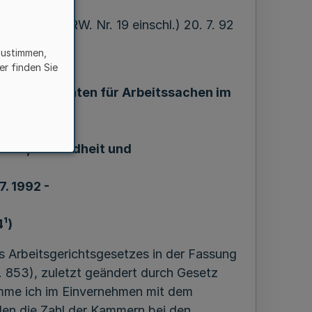
9 = MBl. NRW. Nr. 19 einschl.) 20. 7. 92
zustimmen,
er finden Sie
 den Gerichten für Arbeitssachen im
-Westfalen
Arbeit, Gesundheit und
7. 1992 -
¹)
s Arbeitsgerichtsgesetzes in der Fassung
 853), zuletzt geändert durch Gesetz
imme ich im Einvernehmen mit dem
len die Zahl der Kammern bei den