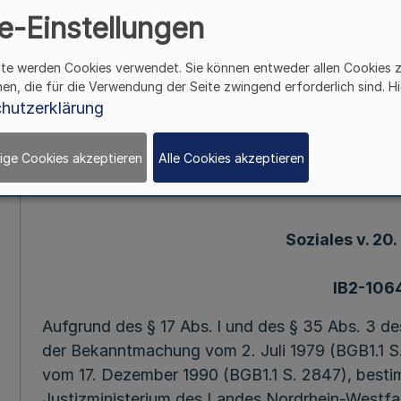
e-Einstellungen
244. Ergänzung - SMBl. NRW. - (Stand 15. 4. 199
(1)
ite werden Cookies verwendet. Sie können entweder allen Cookies 
hen, die für die Verwendung der Seite zwingend erforderlich sind. Hi
hutzerklärung
Bekanntmachung der Zahl der Kammern bei
Lande Nordrhein
ige Cookies akzeptieren
Alle Cookies akzeptieren
RdErl. d. Ministeriums für 
Soziales v. 20. 
IB2-1064
Aufgrund des § 17 Abs. l und des § 35 Abs. 3 de
der Bekanntmachung vom 2. Juli 1979 (BGB1.1 S.
vom 17. Dezember 1990 (BGB1.1 S. 2847), best
Justizministerium des Landes Nordrhein-Westfa