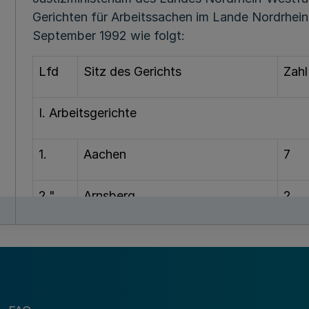
Gerichten für Arbeitssachen im Lande Nordrhei
September 1992 wie folgt:
Lfd
Sitz des Gerichts
Zahl
I. Arbeitsgerichte
1.
Aachen
7
2."
Arnsberg
2
3.
Bielefeld
6
4.
Bocholt
4