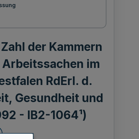
ssung
 Zahl der Kammern
r Arbeitssachen im
tfalen RdErl. d.
it, Gesundheit und
1992 - IB2-1064¹)