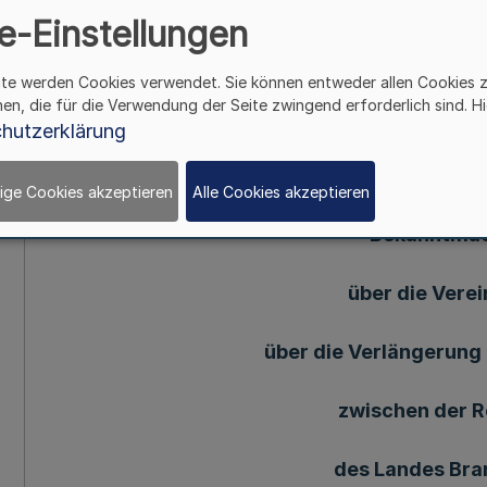
November 1990 Vom
e-Einstellungen
ite werden Cookies verwendet. Sie können entweder allen Cookies 
Mehr
hen, die für die Verwendung der Seite zwingend erforderlich sind. Hi
hutzerklärung
226. Ergänzung - SMB1. NW. - (Stand 1. 6. 1995
ige Cookies akzeptieren
Alle Cookies akzeptieren
Bekanntma
über die Vere
über die Verlängerun
zwischen der 
des Landes Br