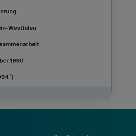
ierung
ein-Westfalen
usammenarbeit
ber 1990
994 ¹)
ung über die Verlängerung des
.Brandenburg .und der Regierung des
Zusammenarbeit vom. 27. November 1990
acht