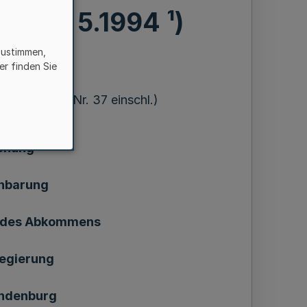
 18. 5.1994 ¹)
zustimmen,
er finden Sie
 = MB1. NW. Nr. 37 einschl.)
chung
inbarung
g des Abkommens
Regierung
andenburg