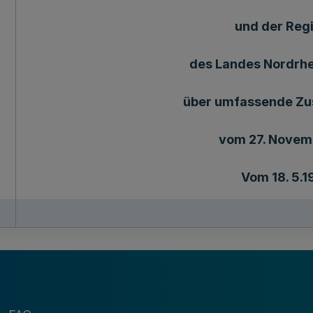
und der Reg
des Landes Nordrh
über umfassende Z
vom 27. Novem
Vom 18. 5.1
In Potsdam ist am 26. April 1994 eine Vereinbar
Abkommens zwischen der Regierung des Landes
Landes Nordrhein-Westfalen über umfassende 
unterzeichnet worden.
Das Abkommen wird nachstehend bekanntgem