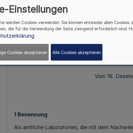
e-Einstellungen
Benennung als amtlic
für den Nachweis von Tr
ite werden Cookies verwendet. Sie können entweder allen Cookies 
hen, die für die Verwendung der Seite zwingend erforderlich sind. Hi
Runderlass des Ministeriums fü
hutzerklärung
Natur- und Verbra
VI-3 – 40.
ige Cookies akzeptieren
Alle Cookies akzeptieren
Vom 18. Dezem
1 Benennung
Als amtliche Laboratorien, die mit dem Nachweis 