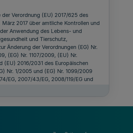
 e der Verordnung (EU) 2017/625 des
 März 2017 über amtliche Kontrollen und
g der Anwendung des Lebens- und
ergesundheit und Tierschutz,
zur Änderung der Verordnungen (EG) Nr.
9, (EG) Nr. 1107/2009, (EU) Nr.
nd (EU) 2016/2031 des Europäischen
G) Nr. 1/2005 und (EG) Nr. 1099/2009
9/74/EG, 2007/43/EG, 2008/119/EG und
 Verordnungen (EG) Nr. 854/2004 und
und des Rates, der Richtlinien
6/EEG, 96/23/EG, 96/93/EG und
38/EWG des Rates (Verordnung über
1) akkreditierte Laboratorien nach
tliche Kontrollen;