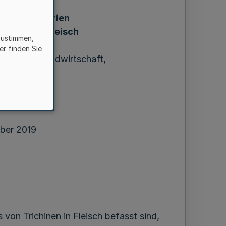
he Laboratorien
ichinen in Fleisch
zustimmen,
er finden Sie
r Umwelt, Landwirtschaft,
ucherschutz
75.00
ber 2019
von Trichinen in Fleisch befasst sind,