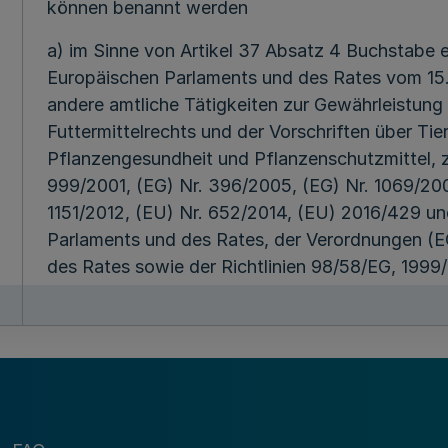
können benannt werden
a) im Sinne von Artikel 37 Absatz 4 Buchstabe
Europäischen Parlaments und des Rates vom 15.
andere amtliche Tätigkeiten zur Gewährleistun
Futtermittelrechts und der Vorschriften über Ti
Pflanzengesundheit und Pflanzenschutzmittel, 
999/2001, (EG) Nr. 396/2005, (EG) Nr. 1069/200
1151/2012, (EU) Nr. 652/2014, (EU) 2016/429 u
Parlaments und des Rates, der Verordnungen (E
des Rates sowie der Richtlinien 98/58/EG, 199
2008/120/EG des Rates und zur Aufhebung der
(EG) Nr. 882/2004 des Europäischen Parlaments 
89/608/EWG, 89/662/EWG, 90/425/EWG, 91/49
97/78/EG des Rates und des Beschlusses 92/4
amtliche Kontrollen) (ABl. L 95 vom 7.4.2017, S. 
Maßgabe des Artikels 37 der Verordnung über am