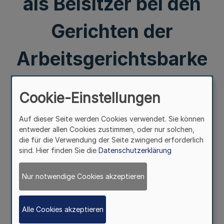
als Beisitzer bei den
Gerichten der
Arbeitsgerichtsbarke
it RdErl. d.
Cookie-Einstellungen
Innenministers v. 28.
Auf dieser Seite werden Cookies verwendet. Sie können
entweder allen Cookies zustimmen, oder nur solchen,
1. 1956 — II A
die für die Verwendung der Seite zwingend erforderlich
sind. Hier finden Sie die
Datenschutzerklärung
2/28.80 — 1021/55¹)
Nur notwendige Cookies akzeptieren
Mehr
Alle Cookies akzeptieren
28. I. 56 (t), 125. Ergänzung - SMB1. NW. - (Stand 16. 6.