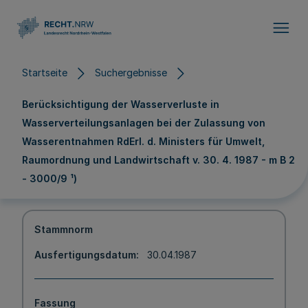
Direkt zum Inhalt
Startseite
Suchergebnisse
Berücksichtigung der Wasserverluste in
Wasserverteilungsanlagen bei der Zulassung von
Wasserentnahmen RdErl. d. Ministers für Umwelt,
Raumordnung und Landwirtschaft v. 30. 4. 1987 - m B 2
- 3000/9 ¹)
Stammnorm
Ausfertigungsdatum
30.04.1987
Fassung