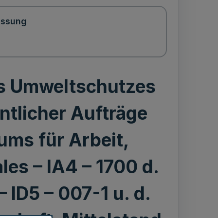
assung
es Umweltschutzes
ntlicher Aufträge
iums für Arbeit,
es – IA4 – 1700 d.
 ID5 – 007-1 u. d.