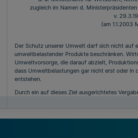
zugleich im Namen d. Ministerpräsidenten 
v. 29.3.1
(am 1.1.2003
Der Schutz unserer Umwelt darf sich nicht auf
umweltbelastender Produkte beschränken. Wirtsch
Umweltvorsorge, die darauf abzielt, Produktion
dass Umweltbelastungen gar nicht erst oder in 
entstehen.
Durch ein auf dieses Ziel ausgerichtetes Vergab
Verwaltungen die Entwicklung, Markteinführung
umweltverträglichen Produkten und Verfahren ei
mangels Nachfrage am Markt keine ausreichend
umweltbewusstem Einkauf der Vergabestellen i
der öffentlichen Verwaltungen in der Lage, den 