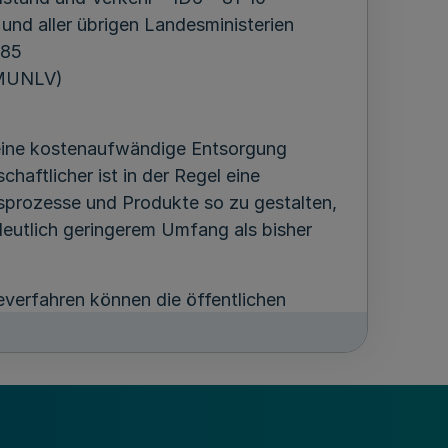
und aller übrigen Landesministerien
985
 MUNLV)
 eine kostenaufwändige Entsorgung
aftlicher ist in der Regel eine
sprozesse und Produkte so zu gestalten,
deutlich geringerem Umfang als bisher
everfahren können die öffentlichen
 und Verbreitung von
nleiten oder beschleunigen, die sonst
e Chance haben sich durchzusetzen. Bei
st das erhebliche Beschaffungsvolumen
Marktanteil solcher Produkte wesentlich