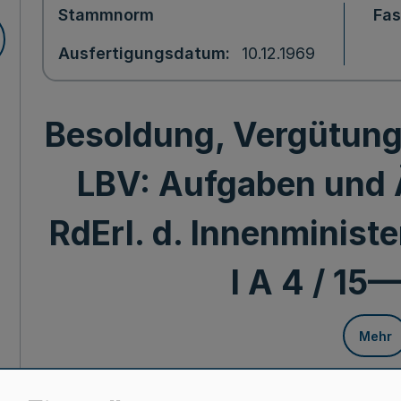
Stammnorm
Fa
Ausfertigungsdatum
10.12.1969
Besoldung, Vergütun
LBV: Aufgaben und
RdErl. d. Innenministe
I A 4 / 15
Mehr
138. Ergänzung - SMB1. NW. - (Stand 1. 7.1980 = 