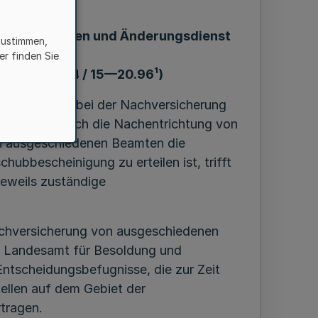
LBV: Aufgaben und Änderungsdienst
zustimmen,
er finden Sie
2. 1969 — I A 4 / 15—20.96¹)
hrt zur Zeit bei der Nachversicherung
herung lediglich die Nachentrichtung von
en ausgeschiedenen Beamten die
ubbescheinigung zu erteilen ist, trifft
jeweils zuständige
achversicherung von ausgeschiedenen
m Landesamt für Besoldung und
Entscheidungsbefugnisse, die zur Zeit
ellen auf dem Gebiet der
tragen.