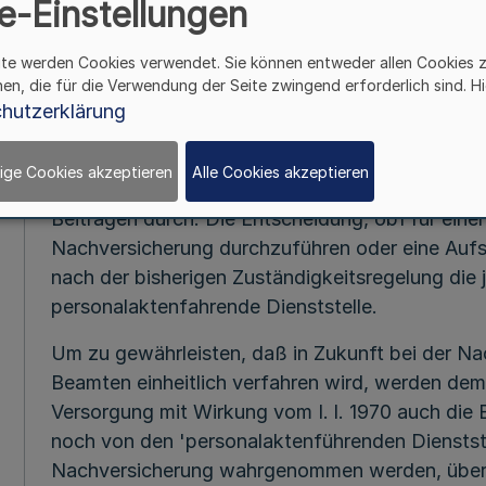
e-Einstellungen
Besoldung, Vergütung und Entlohnung — 
ite werden Cookies verwendet. Sie können entweder allen Cookies 
hen, die für die Verwendung der Seite zwingend erforderlich sind. Hi
hutzerklärung
RdErl. d. Innenministers v. 10. 1
Das Landesamt für Besoldung und Versorgung fu
ige Cookies akzeptieren
Alle Cookies akzeptieren
eines Beamten in der gesetzlichen Rentenversic
Beiträgen durch. Die Entscheidung, ob1 für ein
Nachversicherung durchzuführen oder eine Aufsch
nach der bisherigen Zuständigkeitsregelung die 
personalaktenfahrende Dienststelle.
Um zu gewährleisten, daß in Zukunft bei der N
Beamten einheitlich verfahren wird, werden de
Versorgung mit Wirkung vom I. l. 1970 auch die 
noch von den 'personalaktenführenden Dienstst
Nachversicherung wahrgenommen werden, über