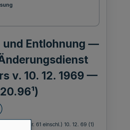
ssung
g und Entlohnung —
 Änderungsdienst
rs v. 10. 12. 1969 —
—20.96¹)
MB1. NW. Nr. 61 einschl.) 10. 12. 69 (1)