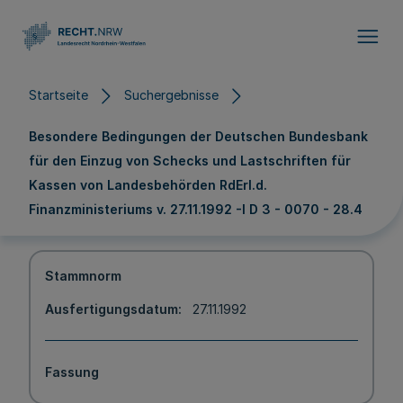
Direkt zum Inhalt
Startseite
Suchergebnisse
Besondere Bedingungen der Deutschen Bundesbank
für den Einzug von Schecks und Lastschriften für
Kassen von Landesbehörden RdErl.d.
Finanzministeriums v. 27.11.1992 -I D 3 - 0070 - 28.4
Stammnorm
Ausfertigungsdatum
27.11.1992
Fassung