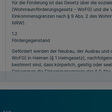
für die Förderung ist das Gesetz über die sozi
(Wohnraumförderungsgesetz – WoFG) und die V
Einkommensgrenzen nach § 9 Abs. 2 des Wohn
NRW).
1.2
Fördergegenstand
Gefördert werden der Neubau, der Ausbau und 
WoFG) in Heimen (§ 1 Heimgesetz), nachfolgen
bestimmt sind, dass körperlich, geistig oder se
Einkommen die Einkommensgrenze des § 9 Abs.
NRW um bis zu 40 v.H. überschreitet, dort ihre
Wohnheimplätze werden Räume für Gäste geförde
für die Begründung eines Lebensmittelpunktes b
Nacht- oder Kurzzeitpflegeplätze) oder vollstat
gefördert. Der Nachweis gilt durch Bestätigu
4.1 d) als erbracht.