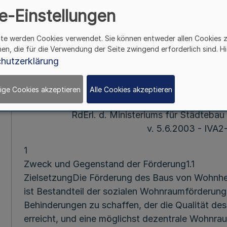
IVA2-221
e-Einstellungen
ite werden Cookies verwendet. Sie können entweder allen Cookies 
Mehr
hen, die für die Verwendung der Seite zwingend erforderlich sind. Hi
hutzerklärung
Bestimmungen zur Förder
für Menschen mit 
ige Cookies akzeptieren
Alle Cookies akzeptieren
(Wohnheimbestimm
RdErl. d. Ministeriums für Städteba
v. 5.6.2003 - IVA
1
Zweck und Gegenstand der Förderung1.1
ZielsetzungDie Förderung des Baus von Wohnh
ist Bestandteil der sozialen Wohnraumförderung
Behinderungen zu schaffen, der die Qualität d
erreicht, und eine möglichst dezentrale Wohnr