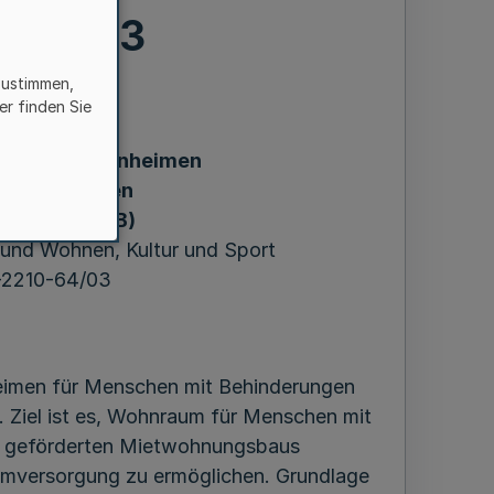
0-64/03
zustimmen,
er finden Sie
ung von Wohnheimen
Behinderungen
ungen – WHB)
u und Wohnen, Kultur und Sport
2-2210-64/03
eimen für Menschen mit Behinderungen
. Ziel ist es, Wohnraum für Menschen mit
es geförderten Mietwohnungsbaus
aumversorgung zu ermöglichen. Grundlage