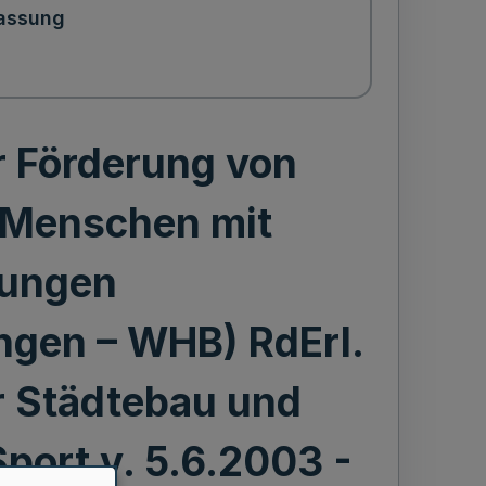
assung
 Förderung von
 Menschen mit
rungen
gen – WHB) RdErl.
r Städtebau und
port v. 5.6.2003 -