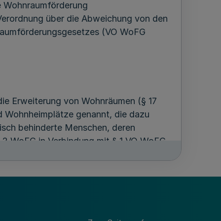
ale Wohnraumförderung
erordnung über die Abweichung von den
raumförderungsgesetzes (VO WoFG
die Erweiterung von Wohnräumen (§ 17
d Wohnheimplätze genannt, die dazu
elisch behinderte Menschen, deren
 2 WoFG in Verbindung mit § 1 VO WoFG
n Lebensmittelpunkt begründen. Wie
rt. Heimplätze, die nachweislich nicht
estimmt sind (beispielsweise Tages-,
ionäre Pflegeeinrichtungen, werden nicht
ng des Wohnheimträgers gemäß Nummer