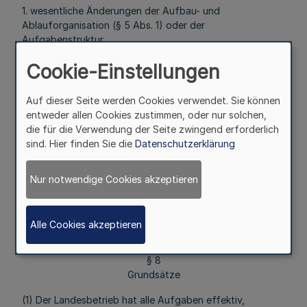
1. wesentliche Änderungen der Aufbau- und
Ablauforganisation (§ 5 Abs. 1) oder der
Aufgabenstruktur,
2. wesentliche Änderungen der Geschäftsordnung (§ 5
Cookie-Einstellungen
Abs. 2),
Auf dieser Seite werden Cookies verwendet. Sie können
3. die Allgemeinen Geschäftsbedingungen (§ 9 Abs. 5),
entweder allen Cookies zustimmen, oder nur solchen,
die für die Verwendung der Seite zwingend erforderlich
4. der Wirtschaftsplan (§ 10),
sind. Hier finden Sie die
Datenschutzerklärung
5. außergewöhnliche Geschäfte, die den Rahmen der
laufenden Geschäftstätigkeit übersteigen,
Nur notwendige Cookies akzeptieren
6. der Produktkatalog (§ 4).
III. Abschnitt
Alle Cookies akzeptieren
Verwaltung und Wirtschaftsführung
§ 8
Grundsätze
(1) Der Landesbetrieb hat alle Aufgaben effektiv,