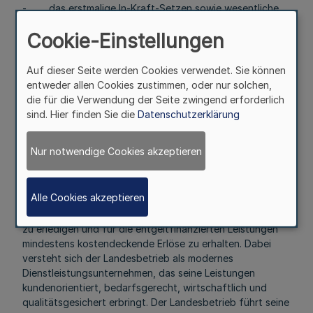
- das erstmalige In-Kraft-Setzen sowie wesentliche
Änderungen der Geschäftsordnungen (§ 5 Abs. 3 und § 6
Cookie-Einstellungen
Abs. 8)
- der Wirtschaftsplan sowie die mittelfristige
Finanzplanung (§ 10)
Auf dieser Seite werden Cookies verwendet. Sie können
entweder allen Cookies zustimmen, oder nur solchen,
sowie Vorhaben, für die sich die Aufsichtsbehörde
die für die Verwendung der Seite zwingend erforderlich
ausdrücklich die vorherige Zustimmung vorbehalten hat.
sind. Hier finden Sie die
Datenschutzerklärung
III. Abschnitt
Verwaltung und Wirtschaftsführung
Nur notwendige Cookies akzeptieren
§ 8
Grundsätze
Alle Cookies akzeptieren
(1) Ziel des Landesbetriebs ist es, alle Aufgaben effizient
zu erledigen und für die entgeltfinanzierten Leistungen
mindestens kostendeckende Erlöse zu erhalten. Dabei
versteht sich der Landesbetrieb als modernes
Dienstleistungsunternehmen, das seine Leistungen
kundenorientiert, bedarfsgerecht, wirtschaftlich und
qualitätsgesichert erbringt. Der Landesbetrieb führt seine