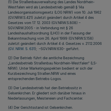
(1) Die Straßenbauverwaltung des Landes Nordrhein-
Westfalen wird als Landesbetrieb gemäß § 14a
Landesorganisationsgesetz (LOG NRW) vom 10. Juli 1962
(GV.NRW.S.421) zuletzt geändert durch Artikel 4 des
Gesetzes vom 17. 12. 2003 (GV.NRW.S.808) –
SGV.NRW.2005 - in Verbindung mit § 26
Landeshaushaltsordnung (LHO) in der Fassung der
Bekanntmachung vom 26. April 1999 (GV.NRW.S.158)
zuletzt geändert durch Artikel 4 d. Gesetzes v. 21.12.2006
(
GV. NRW. S. 631
); –SGV.NRW.630- geführt.
(2) Der Betrieb führt die amtliche Bezeichnung
„Landesbetrieb Straßenbau Nordrhein-Westfalen“ (LS-
NRW). Unter Marketingaspekten bedient er sich der
Kurzbezeichnung Straßen.NRW und eines
entsprechenden Betriebs-Logos.
(3) Der Landesbetrieb hat den Betriebssitz in
Gelsenkirchen. Er gliedert sich darüber hinaus in
Niederlassungen, Meistereien und Fachcenter.
(4) Der Gerichtsstand ist Gelsenkirchen.