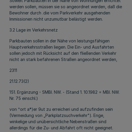
Soweit Parkbauten in der Nähe von Wohnungen errichtet
werden sollen, müssen sie so angeordnet werden, daß die
Bewohner durch .die vom Parkverkehr ausgehenden
Immissionen nicht unzumutbar belästigt werden.
3.2 Lage im Verkehrsnetz
Parkbauten sollen in der Nähe von leistungsfähigen
Hauptverkehrsstraßen liegen. Die Ein- und Ausfahrten
sollen jedoch mit Rücksicht auf den fließenden Verkehr
nicht an stark befahrenen Straßen angeordnet werden,
2311
21.12.73(2)
151. Ergänzung - SMBl. NW. - (Stand 1. 10.1982 = MBl. NW.
Nr. 75 einschl.)
von ^ort a*)er 9ut zu erreicheri und aufzufinden sein
(Vermeidung von „Parkplatzsuchverkehr"). Enge,
winkelige und unübersichtliche Nebenstraßen sind
allerdings für die Zu- und Abfahrt oft nicht geeignet.