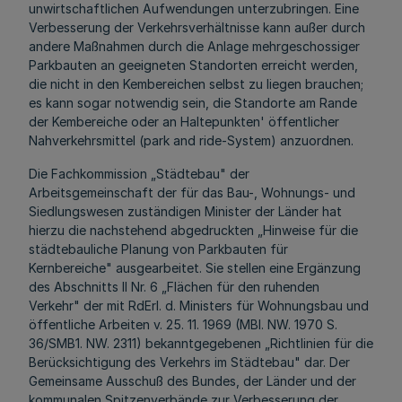
unwirtschaftlichen Aufwendungen unterzubringen. Eine
Verbesserung der Verkehrsverhältnisse kann außer durch
andere Maßnahmen durch die Anlage mehrgeschossiger
Parkbauten an geeigneten Standorten erreicht werden,
die nicht in den Kembereichen selbst zu liegen brauchen;
es kann sogar notwendig sein, die Standorte am Rande
der Kembereiche oder an Haltepunkten' öffentlicher
Nahverkehrsmittel (park and ride-System) anzuordnen.
Die Fachkommission „Städtebau" der
Arbeitsgemeinschaft der für das Bau-, Wohnungs- und
Siedlungswesen zuständigen Minister der Länder hat
hierzu die nachstehend abgedruckten „Hinweise für die
städtebauliche Planung von Parkbauten für
Kernbereiche" ausgearbeitet. Sie stellen eine Ergänzung
des Abschnitts II Nr. 6 „Flächen für den ruhenden
Verkehr" der mit RdErl. d. Ministers für Wohnungsbau und
öffentliche Arbeiten v. 25. 11. 1969 (MBl. NW. 1970 S.
36/SMB1. NW. 2311) bekanntgegebenen „Richtlinien für die
Berücksichtigung des Verkehrs im Städtebau" dar. Der
Gemeinsame Ausschuß des Bundes, der Länder und der
kommunalen Spitzenverbände zur Verbesserung der