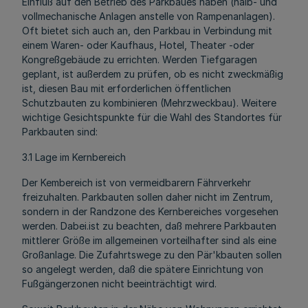
Einfluß auf den Betrieb des Parkbaues haben (halb- und
vollmechanische Anlagen anstelle von Rampenanlagen).
Oft bietet sich auch an, den Parkbau in Verbindung mit
einem Waren- oder Kaufhaus, Hotel, Theater -oder
Kongreßgebäude zu errichten. Werden Tiefgaragen
geplant, ist außerdem zu prüfen, ob es nicht zweckmäßig
ist, diesen Bau mit erforderlichen öffentlichen
Schutzbauten zu kombinieren (Mehrzweckbau). Weitere
wichtige Gesichtspunkte für die Wahl des Standortes für
Parkbauten sind:
3.1 Lage im Kernbereich
Der Kembereich ist von vermeidbarern Fährverkehr
freizuhalten. Parkbauten sollen daher nicht im Zentrum,
sondern in der Randzone des Kernbereiches vorgesehen
werden. Dabei.ist zu beachten, daß mehrere Parkbauten
mittlerer Größe im allgemeinen vorteilhafter sind als eine
Großanlage. Die Zufahrtswege zu den Pär'kbauten sollen
so angelegt werden, daß die spätere Einrichtung von
Fußgängerzonen nicht beeinträchtigt wird.