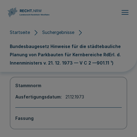
Direkt zum Inhalt
Startseite
Suchergebnisse
Bundesbaugesetz Hinweise für die städtebauliche
Planung von Parkbauten für Kernbereiche RdErl. d.
Innenministers v. 21. 12. 1973 — V C 2 —901.11 ¹)
Stammnorm
Ausfertigungsdatum
21.12.1973
Fassung