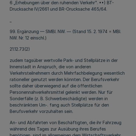
6 „Erhebungen über den ruhenden Verkehr". ••) BT-
Drucksache IV/2661 und BR-Orucksache 465/64.
_
99. Ergänzung — SMBl. NW. — (Stand 15. 2. 1974 = MBl.
NW. Nr. 12 einschl.)
21.12.73(2)
zudem tagsüber wertvolle Park- und Stellplätze in der
Innenstadt in Anspruch, die von anderen
Verkehrsteilnehmern durch Mehrfachbelegung wesentlich
rationeller genutzt werden könnten. Der Berufsverkehr
sollte daher überwiegend auf die öffentlichen
Personennahverkehrsmittel gelenkt werden. Nur für
Sonderfälle (z. B. Schwerbeschädigte) werden in
beschränktem Um-. fang auch Stellplätze für den
Berufsverkehr vorzuhalten sein.
An- und Abfahrten von Beschäftigten, die ihr Fahrzeug
während des Tages zur Ausübung ihres Berufes
benötigen, sind im allgemeinen dem Wirtschaftsverkehr