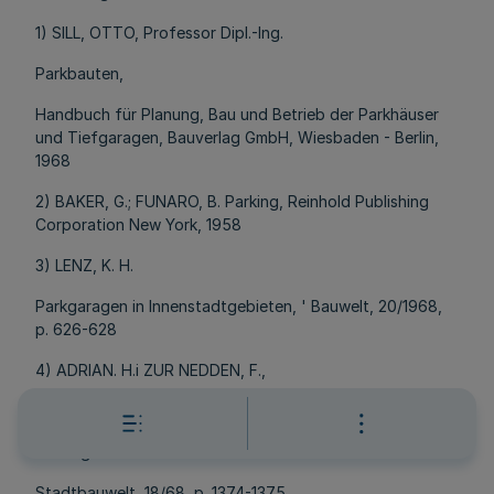
1) SILL, OTTO, Professor Dipl.-Ing.
Parkbauten,
Handbuch für Planung, Bau und Betrieb der Parkhäuser
und Tiefgaragen, Bauverlag GmbH, Wiesbaden - Berlin,
1968
2) BAKER, G.; FUNARO, B. Parking, Reinhold Publishing
Corporation New York, 1958
3) LENZ, K. H.
Parkgaragen in Innenstadtgebieten, ' Bauwelt, 20/1968,
p. 626-628
4) ADRIAN. H.i ZUR NEDDEN, F.,
Erfahrungen mit Tiefgaragen. Ein Bericht über eine
Umfrage.
Stadtbauwelt, 18/68, p. 1374-1375