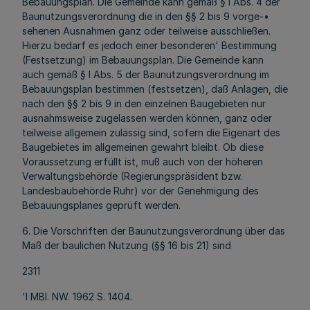
Bebauungsplan. Die Gemeinde kann gemäß § l Abs. 4 der
Baunutzungsverordnung die in den §§ 2 bis 9 vorge-•
sehenen Ausnahmen ganz oder teilweise ausschließen.
Hierzu bedarf es jedoch einer besonderen' Bestimmung
(Festsetzung) im Bebauungsplan. Die Gemeinde kann
auch gemäß § l Abs. 5 der Baunutzungsverordnung im
Bebauungsplan bestimmen (festsetzen), daß Anlagen, die
nach den §§ 2 bis 9 in den einzelnen Baugebieten nur
ausnahmsweise zugelassen werden können, ganz oder
teilweise allgemein zulässig sind, sofern die Eigenart des
Baugebietes im allgemeinen gewahrt bleibt. Ob diese
Voraussetzung erfüllt ist, muß auch von der höheren
Verwaltungsbehörde (Regierungspräsident bzw.
Landesbaubehörde Ruhr) vor der Genehmigung des
Bebauungsplanes geprüft werden.
6. Die Vorschriften der Baunutzungsverordnung über das
Maß der baulichen Nutzung (§§ 16 bis 21) sind
2311
'l MBI. NW. 1962 S. 1404.