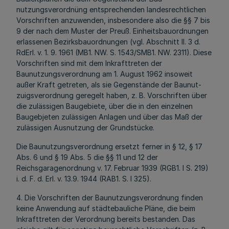
nutzungsverordnüng entsprechenden landesrechtlichen
Vorschriften anzuwenden, insbesondere also die §§ 7 bis
9 der nach dem Muster der Preuß. Einheitsbauordnungen
erlassenen Bezirksbauordnungen (vgl. Abschnitt II. 3 d.
RdErl. v. 1. 9. 1961 (MB1. NW. S. 1543/SMB1. NW. 2311). Diese
Vorschriften sind mit dem Inkrafttreten der
Baunutzungsverordnung am 1. August 1962 insoweit
außer Kraft getreten, als sie Gegenstände der Baunut-
zuigsverordnung geregelt haben, z. B. Vorschriften über
die zulässigen Baugebiete, über die in den einzelnen
Baugebjeten zulässigen Anlagen und über das Maß der
zulässigen Ausnutzung der Grundstücke.
Die Baunutzungsverordnung ersetzt ferner in § 12, § 17
Abs. 6 und § 19 Abs. 5 die §§ 11 und 12 der
Reichsgaragenordnung v. 17. Februar 1939 (RGB1. l S. 219)
i. d. F. d. Erl. v. 13.9. 1944 (RAB1. S. I 325).
4. Die Vorschriften der Baunutzungsverordnung finden
keine Anwendung auf städtebauliche Pläne, die beim
Inkrafttreten der Verordnung bereits bestanden. Das