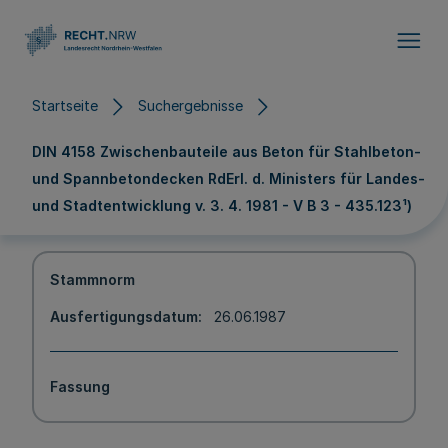
Direkt zum Inhalt
Startseite
Suchergebnisse
DIN 4158 Zwischenbauteile aus Beton für Stahlbeton-
und Spannbetondecken RdErl. d. Ministers für Landes-
und Stadtentwicklung v. 3. 4. 1981 - V B 3 - 435.123¹)
Stammnorm
Ausfertigungsdatum
26.06.1987
Fassung