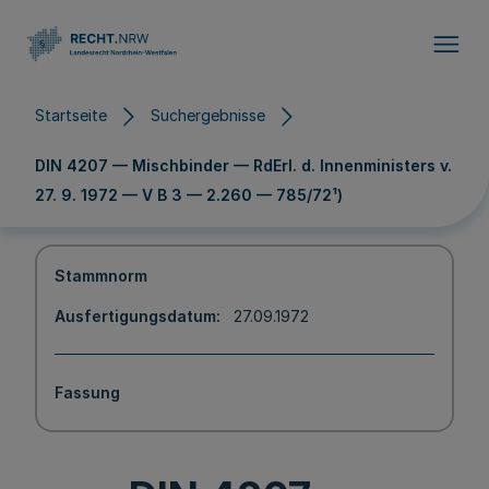
Direkt zum Inhalt
Startseite
Suchergebnisse
DIN 4207 — Mischbinder — RdErl. d. Innenministers v.
27. 9. 1972 — V B 3 — 2.260 — 785/72¹)
Stammnorm
Ausfertigungsdatum
27.09.1972
Fassung