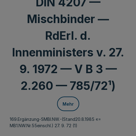
DIN 4207 —
Mischbinder —
RdErl. d.
Innenministers v. 27.
9. 1972 — V B 3 —
2.260 — 785/72¹)
Mehr
169.Ergänzung-SMBl.NW.-(Stand20.8.1985 «=
MB1.NW.Nr.55einschl.) 27. 9. 72 (1)