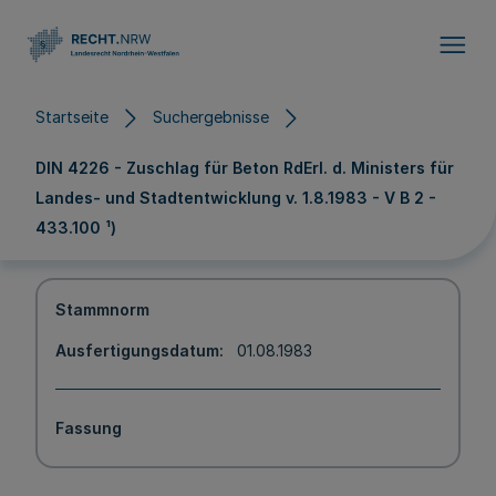
Direkt zum Inhalt
Startseite
Suchergebnisse
DIN 4226 - Zuschlag für Beton RdErl. d. Ministers für
Landes- und Stadtentwicklung v. 1.8.1983 - V B 2 -
433.100 ¹)
Stammnorm
Ausfertigungsdatum
01.08.1983
Fassung