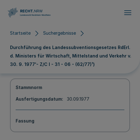
Direkt zum Inhalt
Startseite
Suchergebnisse
Durchführung des Landessubventionsgesetzes RdErl.
d. Ministers für Wirtschaft, Mittelstand und Verkehr v.
30. 9. 1977'- Z/C l - 31 - 06 - (62/77)¹)
Stammnorm
Ausfertigungsdatum
30.09.1977
Fassung