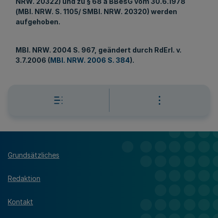
NRW. 20322) und zu § 68 a BBesG vom 30.6.1978
(MBl. NRW. S. 1105/ SMBl. NRW. 20320) werden
aufgehoben.
MBl
. NRW. 2004 S. 967, geändert durch RdErl. v.
3.7.2006 (
MBl. NRW. 2006 S. 384
).
Grundsätzliches
Redaktion
Kontakt