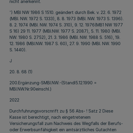
nicht anerkennt.
') MBl NW 1986 S 1510. geändert durch Bek. v. 22. 6. 1972
(MBl. NW. 1972 S. 1333), 8. 8. 1973 (MBl. NW. 1973 S. 1396).
8. 2. 1974 (MBl. NW. 1974 S. 310), 9. 12. 1976(MB1 NW 1977
S 16) 29 11. 1977 (MBl.NW. 1977 S. 2087), 5. 11. 1980 (MBl.
NW. 1980 S. 2752), 21. 3. 1986 (MBl. NW. 1988 S. 516), 19.
12. 1986 (MBl.NW. 1987 S. 60), 27. 9. 1990 (MBl. NW. 1990
S. 1440).
J
20. 8. 68 (1)
200.Ergänzung-SMBl.NW.-(Standl5.12.1990 =
MBl.NW.Nr.90einschl.)
2022
Durchfuhrungsvorscnrift zu § 56 Abs- ! Satz 2 Diese
Kasse ist berechtigt, nach eingetretenem
Versicherungsfall zum Nachweis des Wegfalls der Berufs-
oder Erwerbsunfähigkeit ein amtsärztliches Gutachten