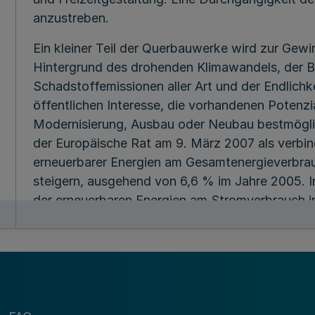
anzustreben.
Ein kleiner Teil der Querbauwerke wird zur Gew
Hintergrund des drohenden Klimawandels, der B
Schadstoffemissionen aller Art und der Endlichkei
öffentlichen Interesse, die vorhandenen Potenz
Modernisierung, Ausbau oder Neubau bestmögli
der Europäische Rat am 9. März 2007 als verbind
erneuerbarer Energien am Gesamtenergieverbra
steigern, ausgehend von 6,6 % im Jahre 2005. 
der erneuerbaren Energien am Stromverbrauch i
mindestens 27 % im Jahre 2020 mehr als verdo
Bundesrepublik Deutschland sollen bis zum Ja
reduziert werden. Um diese engagierten Klimasc
Potenziale bestmöglich ausgeschöpft werden.
Ziel ist es, die Gewässer als Lebensraum für Fl