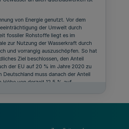
innung von Energie genutzt. Vor dem
eeinträchtigung der Umwelt durch
t fossiler Rohstoffe liegt es im
iale zur Nutzung der Wasserkraft durch
ch und vorrangig auszuschöpfen. So hat
liches Ziel beschlossen, den Anteil
uch der EU auf 20 % im Jahre 2020 zu
In Deutschland muss danach der Anteil
n Höhe von derzeit 12,5 % auf
ppelt werden. Die CO
-Emissionen der
2
hre 2020 um 35 % gegenüber 1990
hutzziele zu erfüllen, müssen sämtliche
ora und Fauna und als Ressource für