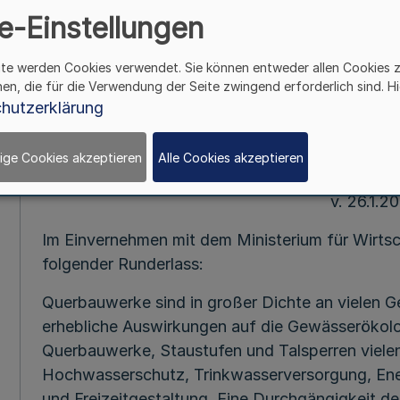
e-Einstellungen
Mehr
ite werden Cookies verwendet. Sie können entweder allen Cookies 
Durchgängigkeit de
hen, die für die Verwendung der Seite zwingend erforderlich sind. Hi
Querbauwerken und Wa
hutzerklärung
RdErl. des Ministeriums für 
ige Cookies akzeptieren
Alle Cookies akzeptieren
Landwirtschaft und Verbrauche
v. 26.1.2
Im Einvernehmen mit dem Ministerium für Wirtsc
folgender Runderlass:
Querbauwerke sind in großer Dichte an vielen 
erhebliche Auswirkungen auf die Gewässerökolo
Querbauwerke, Staustufen und Talsperren vielen
Hochwasserschutz, Trinkwasserversorgung, En
und Freizeitgestaltung. Eine Durchgängigkeit d