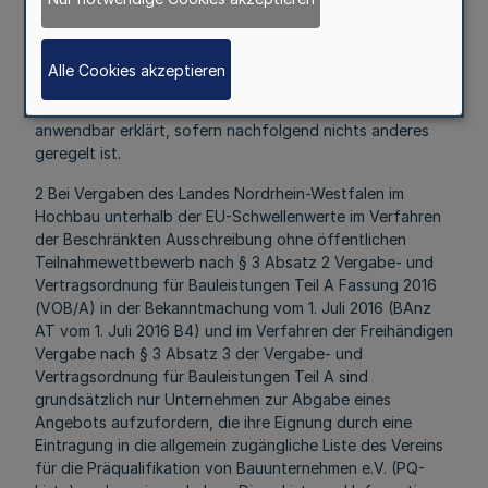
Um das Ziel der Bundeserlasse, Kosten und Zeit für die
Vergabestellen der öffentliche Auftraggeber sowie für
die anbietende Wirtschaft einzusparen, zu unterstützen,
Alle Cookies akzeptieren
werden diese Erlasse für die Vergabe von öffentliche
Aufträgen unterhalb der EU-Schwellenwerte für
anwendbar erklärt, sofern nachfolgend nichts anderes
geregelt ist.
2 Bei Vergaben des Landes Nordrhein-Westfalen im
Hochbau unterhalb der EU-Schwellenwerte im Verfahren
der Beschränkten Ausschreibung ohne öffentlichen
Teilnahmewettbewerb nach § 3 Absatz 2 Vergabe- und
Vertragsordnung für Bauleistungen Teil A Fassung 2016
(VOB/A) in der Bekanntmachung vom 1. Juli 2016 (BAnz
AT vom 1. Juli 2016 B4) und im Verfahren der Freihändigen
Vergabe nach § 3 Absatz 3 der Vergabe- und
Vertragsordnung für Bauleistungen Teil A sind
grundsätzlich nur Unternehmen zur Abgabe eines
Angebots aufzufordern, die ihre Eignung durch eine
Eintragung in die allgemein zugängliche Liste des Vereins
für die Präqualifikation von Bauunternehmen e.V. (PQ-