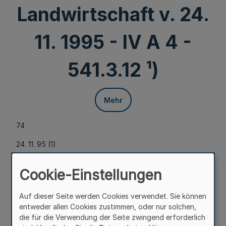
Landwirtschaft v. 24.
11. 1995 - IV A 4 -
541.3.12 ¹)
Mehr
74
24. 11. 95 (1)
230. Ergänzung - SMB1. NW. - (Stand 1. 2. 1996 = MB1. NW.
Cookie-Einstellungen
Nr. 6 einschl.)
Auf dieser Seite werden Cookies verwendet. Sie können
Entsorgung asbesthaltiger Abfälle
entweder allen Cookies zustimmen, oder nur solchen,
die für die Verwendung der Seite zwingend erforderlich
RdErl. d. Ministeriums für Umwelt, Raumordnung