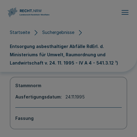
Direkt zum Inhalt
Startseite
Suchergebnisse
Entsorgung asbesthaltiger Abfälle RdErl. d.
Ministeriums für Umwelt, Raumordnung und
Landwirtschaft v. 24. 11. 1995 - IV A 4 - 541.3.12 ¹)
Stammnorm
Ausfertigungsdatum
24.11.1995
Fassung