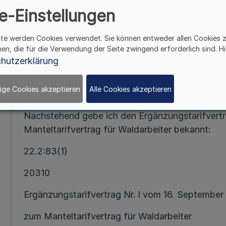
e-Einstellungen
170.Ergänzung-SMBI.NW.-(Stand 1.11.1985 - MBl
ite werden Cookies verwendet. Sie können entweder allen Cookies 
hen, die für die Verwendung der Seite zwingend erforderlich sind. Hi
Ergänzungstarifvertrag Nr. l zum Mant
hutzerklärung
RdErL d. Ministers für Ernährung, Landwirtsch
ige Cookies akzeptieren
Alle Cookies akzeptieren
12-01-00.0
Nachstehend gebe ich den Ergänzungstarifvertr
Manteltarifvertrag für Waldarbeiter bekannt:
22.2:83(1)
20310
Ergänzungstarifvertrag Nr. l vom 16. September
zum Manteltarifvertrag für Waldarbeiter