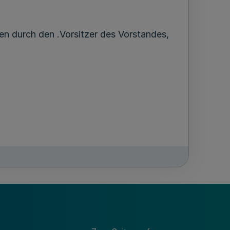
en durch den .Vorsitzer des Vorstandes,
rtschaft -Hauptvorstand- . .
ern, Hes-sen-Rheinland-Pfalz-Saarland,
alen