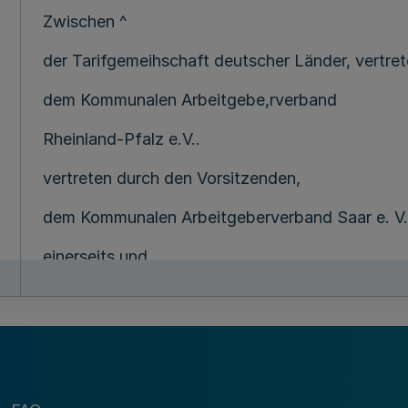
Zwischen ^
der Tarifgemeihschaft deutscher Länder, vertret
dem Kommunalen Arbeitgebe,rverband
Rheinland-Pfalz e.V..
vertreten durch den Vorsitzenden,
dem Kommunalen Arbeitgeberverband Saar e. V.
einerseits und
der Gewerkschaft Gartenbau, Land- und Forstwi
für die Landesbezirke Baden-Württemberg, Bay
Niedersachsen, Nordmark und Nordrhein-Westf
andererseits