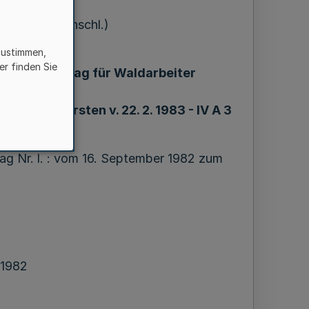
.NW.Nr.69einschl.)
zustimmen,
er finden Sie
eltarifvertrag für Waldarbeiter
aft und Forsten v. 22. 2. 1983 - IV A 3
0 ¹)
ag Nr. l. : vom 16. September 1982 zum
 1982