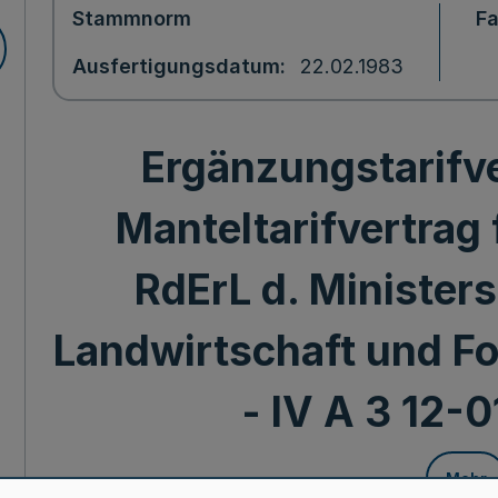
Stammnorm
F
Ausfertigungsdatum
22.02.1983
Ergänzungstarifve
Manteltarifvertrag 
RdErL d. Ministers
Landwirtschaft und For
- IV A 3 12-0
Mehr