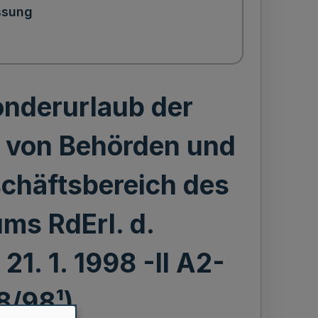
ssung
onderurlaub der
r von Behörden und
chäftsbereich des
ms RdErl. d.
21. 1. 1998 -II A2-
8/98¹)