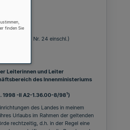
zustimmen,
er finden Sie
8 = MBl. NW. Nr. 24 einschl.)
r Leiterinnen und Leiter
äftsbereich des Innenministeriums
1. 1998 -II A2-1.36.00-8/98¹)
Einrichtungen des Landes in meinem
ihres Urlaubs im Rahmen der geltenden
de rechtzeitig, d.h. in der Regel eine