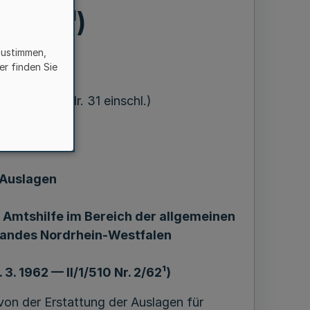
. 2/62¹)
zustimmen,
er finden Sie
= MBl. NW. Nr. 31 einschl.)
 Auslagen
Amtshilfe im Bereich der allgemeinen
Landes Nordrhein-Westfalen
 3. 1962 — II/1/510 Nr. 2/62¹)
von der Erstattung der Auslagen für