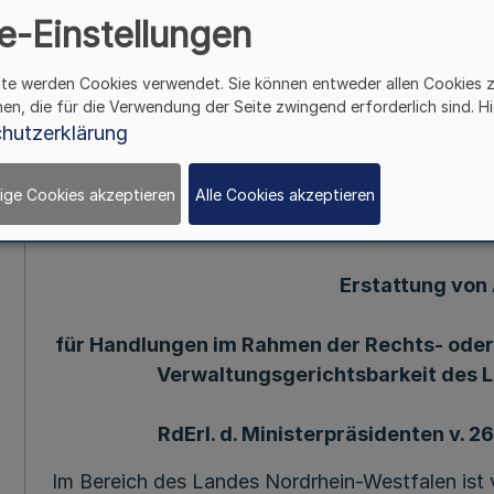
II/1/510 Nr
e-Einstellungen
ite werden Cookies verwendet. Sie können entweder allen Cookies 
Mehr
hen, die für die Verwendung der Seite zwingend erforderlich sind. Hi
hutzerklärung
210. Ergänzung - SMBl. NW. - (Stand 1. 6. 1992 
ige Cookies akzeptieren
Alle Cookies akzeptieren
26.3.62(1)
Erstattung von
für Handlungen im Rahmen der Rechts- oder 
Verwaltungsgerichtsbarkeit des 
RdErl. d. Ministerpräsidenten v. 26.
Im Bereich des Landes Nordrhein-Westfalen ist 