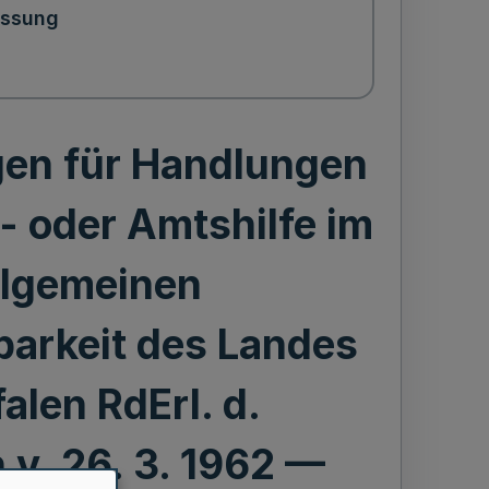
assung
gen für Handlungen
 oder Amtshilfe im
llgemeinen
arkeit des Landes
len RdErl. d.
 v. 26. 3. 1962 —