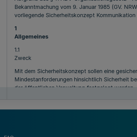
Bekanntmachung vom 9. Januar 1985 (GV. NRW.
vorliegende Sicherheitskonzept Kommunikation 
1
Allgemeines
1.1
Zweck
Mit dem Sicherheitskonzept sollen eine gesicher
Mindestanforderungen hinsichtlich Sicherheit b
der öffentlichen Verwaltung festgelegt werden.
1.2
Anwendungsbereich
Das Sicherheitskonzept ist von den Behörden un
- ihren Mitarbeiterinnen und Mitarbeitern eine 