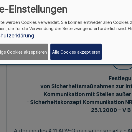
e-Einstellungen
Kommunikation N
ite werden Cookies verwendet. Sie können entweder allen Cookies 
Innenministeriums v
hen, die für die Verwendung der Seite zwingend erforderlich sind. Hi
hutzerklärung
2/201.
ige Cookies akzeptieren
Alle Cookies akzeptieren
Mehr
Festleg
von Sicherheitsmaßnahmen zur In
Kommunikation mit Stellen auße
- Sicherheitskonzept Kommunikation N
25.1.2000 – V B
Aufgrund des § 11 ADV-Organisationsgesetz - 