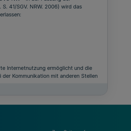
 S. 41/SGV. NRW. 2006) wird das
erlassen:
te Internetnutzung ermöglicht und die
ei der Kommunikation mit anderen Stellen
d Einrichtungen des Landes, die
Nutzung des Internet ermöglichen wollen