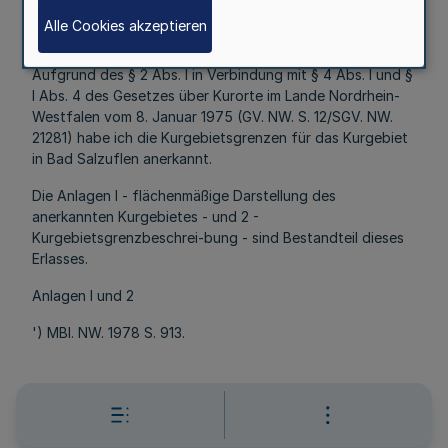
RdErl. d. Ministers für Arbeit, Gesundheit und
Alle Cookies akzeptieren
Soziales v. 14. 4. 1978 - V B l - 0531.02 ¹)
Aufgrund des § 2 Abs. l in Verbindung mit § 4 Abs. l und §
l Abs. 4 des Gesetzes über Kurorte im Lande Nordrhein-
Westfalen vom 8. Januar 1975 (GV. NW. S. 12/SGV. NW.
21281) habe ich die Kurgebietsgrenzen für das Kurgebiet
in Bad Salzuflen anerkannt.
Die Anlagen l - flächenmäßige Darstellung des
anerkannten Kurgebietes - und 2 -
Kurgebietsgrenzbeschrei-bung - sind Bestandteil dieses
Erlasses.
Anlagen l und 2
') MBl. NW. 1978 S. 913.