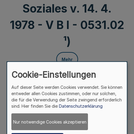
Soziales v. 14. 4.
1978 - V B l - 0531.02
¹)
Mehr
Cookie-Einstellungen
126. Ergänzung - SMBl. NW. - (Stand 15. 8. 1978 = MBl.
NW. Nr. 91 einschl.)
Auf dieser Seite werden Cookies verwendet. Sie können
14.4.78(1)
entweder allen Cookies zustimmen, oder nur solchen,
die für die Verwendung der Seite zwingend erforderlich
2128l
sind. Hier finden Sie die
Datenschutzerklärung
Festsetzung der Kurgebietsgrenzen für die Stadt
Nur notwendige Cookies akzeptieren
Bad Salzuflen