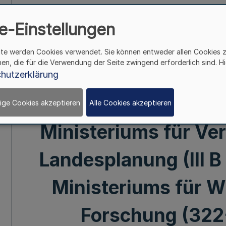
Sicherstellung und 
e-Einstellungen
Führerscheinen G
ite werden Cookies verwendet. Sie können entweder allen Cookies 
hen, die für die Verwendung der Seite zwingend erforderlich sind. Hi
Innenministeriums (I
hutzerklärung
Justizministeriums (41
ige Cookies akzeptieren
Alle Cookies akzeptieren
Ministeriums für Ver
Landesplanung (III B
Ministeriums für W
Forschung (322-