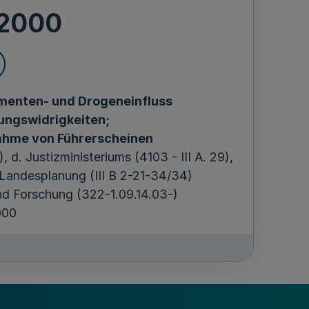
.2000
amenten- und Drogeneinfluss
ungswidrigkeiten;
ahme von Führerscheinen
 d. Justizministeriums (4103 - III A. 29),
d Landesplanung (III B 2-21-34/34)
und Forschung (322-1.09.14.03-)
000
hol oder anderen, allein oder im