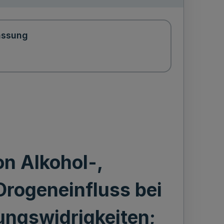
assung
on Alkohol-,
rogeneinfluss bei
ungswidrigkeiten;