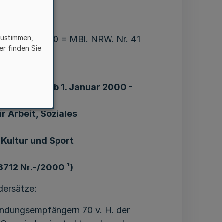
zustimmen,
and 15. 7. 2000 = MBl. NRW. Nr. 41
er finden Sie
rdersätze ab 1. Januar 2000 -
ür Arbeit, Soziales
Kultur und Sport
 8712 Nr.-/2000 ¹)
dersätze:
endungsempfängern 70 v. H. der