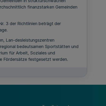
i Gemeinden in strukturschwachen
rchschnittlich finanzstarken Gemeinden
 3 der Richtlinien beträgt der
age.
en, Lan-desleistungszentren
erregional bedeutsamen Sportstätten und
um für Arbeit, Soziales und
e Fördersätze festgesetzt werden.
arbeits-marktpolitischen
i- i steriums für Arbeit, Soziales und
n und macht deren Förderung mindestens
er Vomhundertsatz um 10%. Für
nderem Erneuerungsbedarf wird ein