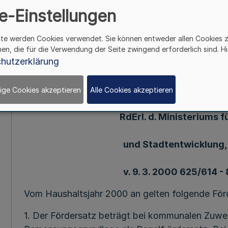
e-Einstellungen
23723
ite werden Cookies verwendet. Sie können entweder allen Cookies 
9. 3. 00 (1) 249. Ergänzung - SMBl. NRW. - (St
hen, die für die Verwendung der Seite zwingend erforderlich sind. Hi
einschl.)
hutzerklärung
Förderung des Sportstättenbaus - Fö
ige Cookies akzeptieren
Alle Cookies akzeptieren
RdErl. d. Ministeriums f
und Stadtentwicklung, 
v. 9. 3. 2000 625/614 -
Vom Haushaltsjahr 2000 an gelten folgende För
1. Der Fördersatz beträgt bei kommunalen Zuw