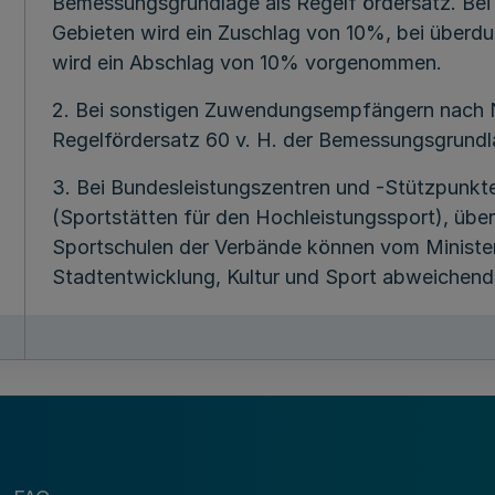
Bemessungsgrundlage als Regelf ördersatz. Be
Gebieten wird ein Zuschlag von 10%, bei überdu
wird ein Abschlag von 10% vorgenommen.
2. Bei sonstigen Zuwendungsempfängern nach Nr.
Regelfördersatz 60 v. H. der Bemessungsgrundl
3. Bei Bundesleistungszentren und -Stützpunkt
(Sportstätten für den Hochleistungssport), üb
Sportschulen der Verbände können vom Ministeri
Stadtentwicklung, Kultur und Sport abweichend
4. Wird die Sportstättenbaumaßnahme mit einer 
Fördermaßnahme der Arbeitsver-
waltüng oder mit Arbeitsmarktprogrammen des Min
Stadtentwicklung, \ Kultur und Sport verbunde
20% der Gesamtkosten aus, so erhöht t sich d
Sportstätten- * bauten in Stadtteilen mit beso